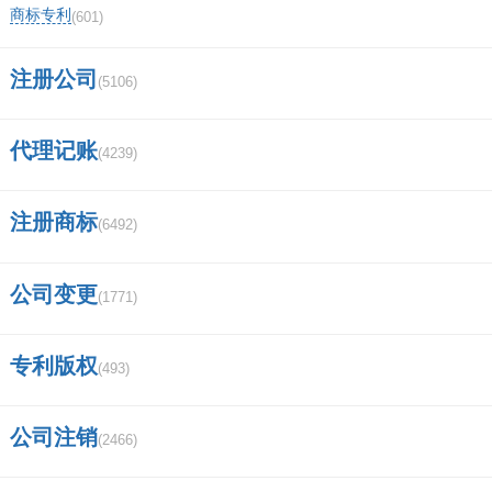
商标专利
(601)
置“财务报表月（季）申报”页。
注册公司
(5106)
9、在“财务报表月（季）申报”页，我们点击右侧
的“申报”按钮，进行本季度税务申报。
代理记账
(4239)
10、申报之后，原来下方的未申报变成了“该笔
注册商标
(6492)
业务【已提交待审核】，切勿重复提交！”表明
你的申报表格已全部进行了申报。耐心等待结果
公司变更
(1771)
就行了。
专利版权
(493)
11、时间不长，大概1分钟之后，你再点上面
的“刷新”按钮，就会看到，原来下面的内容又变
公司注销
(2466)
了，现在是“申报成功”，说明你的申报成功了。