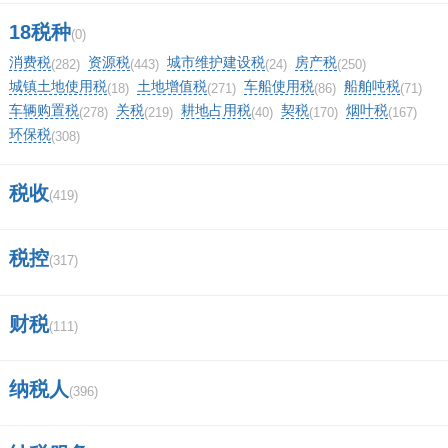
系统。
18税种
(0)
消费税
资源税
城市维护建设税
房产税
(282)
(443)
(24)
(250)
财务报表是以会计准则为规范编制的，向所有
城镇土地使用税
土地增值税
车船使用税
船舶吨税
(18)
(271)
(86)
(71)
车辆购置税
关税
耕地占用税
契税
烟叶税
者、债权人、政府及其他有关各方及社会公众等
(278)
(219)
(40)
(170)
(167)
环保税
(308)
外部反映会计主体财务状况和经营的会计报表。
财务报表包括资产负债表、损益表、现金流量表
税收
(419)
或财务状况变动表、附表和附注。财务报表是财
税控
务报告的主要部分，不包括董事报告、管理分析
(317)
及财务情况说明书等列入财务报告或年度报告的
财税
(111)
资料。国税是国家税务系统，与"地税"对称，是
一个国家实行分税制的产物。在发展社会主义市
纳税人
(396)
场经济的过程中，税收承担着组织财政收入、调
控经济、调节社会分配的职能。中国每年财政收