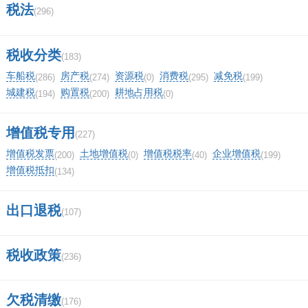
税法
(296)
1.按月申报企业所得税的纳税人按月报送财务报
表，按季申报企业所得税的纳税人按季报送财务
税收分类
(183)
报表，纳税年度终了后5个月内报送年度财务报
车船税
房产税
资源税
消费税
减免税
(286)
(274)
(0)
(295)
(199)
城建税
购置税
耕地占用税
表。
(194)
(200)
(0)
2.2.年度财务报表除了网络电子财务报表外，应
增值税专用
(227)
增值税发票
土地增值税
增值税税率
企业增值税
分别向国税、地税主管部门另行报送一次年度纸
(200)
(0)
(40)
(199)
增值税抵扣
(134)
质财务报表。
出口退税
(107)
六、国税季度申报财务报表里的利润表的本月
数填什么？
税收政策
(236)
所属期如是季报的话，比如一季度，“本月数”列
欠税清缴
(176)
就填1-3月发生数，“累计数”也是这个数。