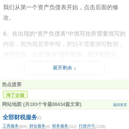
我们从第一个资产负债表开始，点击后面的修
改。
6、在出现的“资产负债表”中填写你所需要填写的
内容，因为我是零申报，所以不需要填写数据，
填写好后，点击“保存”进行暂存，如下图所示。
展开剩余 ↓
7、保存好之后，我们再点击“保存”按钮右侧
的“切换报表”按钮，然依次填写后面的所有表
热点提要
格。填写好一个就需要保存一个，一定要保存，
淘丁企服
切记！
网站地图
(共183个专题88434篇文章)
返回首页
全部财税服务
8、全部填写完成并保存之后，我们点击网站左
(0)
工商服务
财会服务
税务服务
行政许可
(904)
(4)
(312)
(1109)
侧栏内的“纳税申报”按钮，回到申报页第6步位