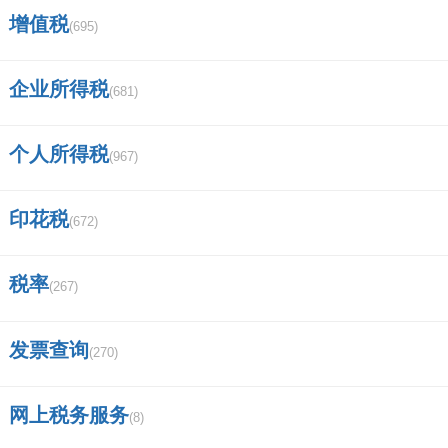
1、单步法：对所有收入和费用项目根据总
增值税
(695)
账账户的期末余额按零的数据进行填列。
企业所得税
(681)
2、多步法：对当期的收入、费用、支出项
目按性质加以归类，然后根据总账账户的期末余
个人所得税
(967)
额按零的数据填列。
印花税
(672)
四、国税网上申报财务报表数据错误，怎么修
改？
税率
(267)
国税网上申报财务报表数据错误需要更正的，可
发票查询
(270)
以到税务局申请作废报表，更正数据金额后重新
申报，也可以带上财务报表到国税局办税服务
网上税务服务
(8)
厅，由税务局申报岗位工作人员代企业录入申报