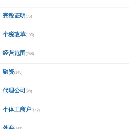
如二季度，“本月数”就填4-6月发生数，“累计
完税证明
(75)
数”就是1-2季度的合计数。目前，国税局在网上
个税改革
使用的报表是个通用的报表，月度的、季度的和
(195)
年度的，都是一个格式。让人有些费解的。如果
经营范围
(258)
有可能的话，月度报表改为本月数和累计数；季
度报表改为本期数和累计数；年度报表改为本年
融资
(148)
数和上年数就可以让人一目了然了。
代理公司
(98)
七、申报财务报表的数据怎么填？
申报财务报表的填报步骤通常如下：
个体工商户
(149)
1. 首先，您需要了解需要申报的财务报表种类和
外商
(167)