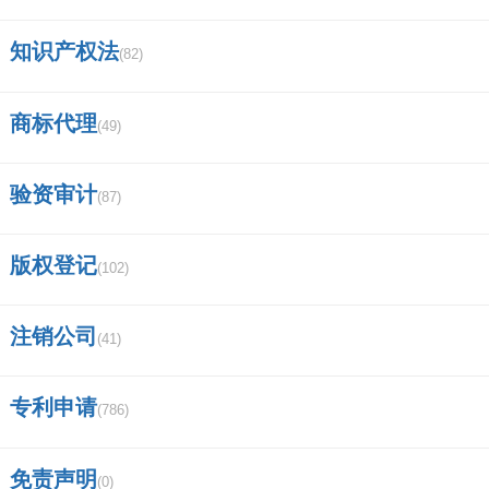
第二步：登录国家税务局网上办税服务厅后，直
接点击页面右侧的零申报快速通道。
知识产权法
(82)
第三步：进入零申报快速通道，阅读填报说明，
商标代理
(49)
点击增值税零申报。
验资审计
(87)
第四步：在填写增值税纳税申报表时在表后直接
补零，点击确定进行保存提交就完成了国税的零
版权登记
(102)
申报了。
注销公司
第五步：提交后的零申报情况。
(41)
简历表格模板下载空表
专利申请
(786)
这个怎么处理，国税申报不成功？
免责声明
(0)