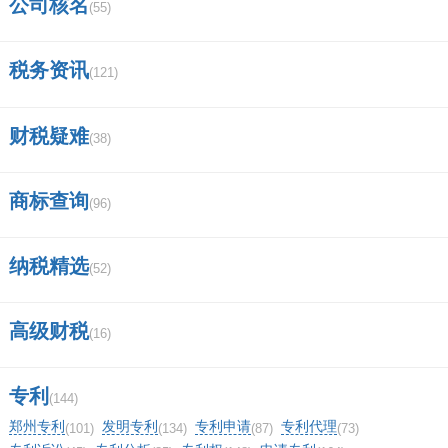
公司核名
(55)
确，如有误，应及时更正。
税务资讯
(121)
请注意，不同种类的财务报表填报的方法和要求
可能有所不同，因此在填报财务报表时，请仔细
财税疑难
(38)
查阅相关资料和说明。同时，在填写财务报表
时，要秉持诚实守信的原则，确保数据的真实和
商标查询
(96)
准确。
纳税精选
(52)
八、2季度财务报表申报怎么填？
高级财税
(16)
填写季报表申报表时，需要按照以下步骤进行：
1. 填写企业基本信息：包括企业名称、纳税人识
专利
(144)
别号、报表期间等。
郑州专利
发明专利
专利申请
专利代理
(101)
(134)
(87)
(73)