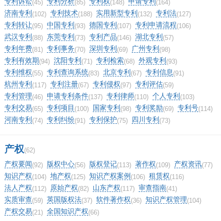
专利诉讼
专利分析
专利权
申请专利
(45)
(85)
(148)
(164)
2. 填写资产负债表：按照资产负债表的项目顺
济南专利
专利技术
实用新型专利
专利法
(102)
(188)
(132)
(127)
专利转让
中国专利
德国专利
专利申请流程
(95)
(93)
(107)
(106)
序，逐项填写相应的数值，包括流动资产、非流
武汉专利
东莞专利
专利产品
湖北专利
(88)
(73)
(146)
(57)
动资产、流动负债、非流动负债和所有者权益。
专利年费
专利事务
深圳专利
广州专利
(81)
(70)
(69)
(98)
专利有效期
沈阳专利
专利检索
外观专利
(94)
(71)
(68)
(93)
专利维权
专利查询系统
北京专利
专利信息
3. 填写利润表：按照利润表的项目顺序，逐项填
(55)
(83)
(67)
(91)
杭州专利
专利注册
专利侵权
专利评估
(117)
(67)
(97)
(59)
写相应的数值，包括营业收入、营业成本、税金
专利管理
申请专利条件
专利律师
个人专利
(46)
(137)
(110)
(103)
专利交易
专利项目
国家专利
专利奖励
专利号
及附加、利润总额等。
(65)
(100)
(98)
(69)
(114)
河南专利
专利纠纷
专利保护
四川专利
(74)
(91)
(75)
(73)
4. 填写现金流量表：按照现金流量表的项目顺
产权
(62)
序，逐项填写相应的数值，包括经营活动产生的
产权要闻
版权中心
版权登记
著作权
产权资讯
(92)
(56)
(113)
(109)
(77)
现金流量、投资活动产生的现金流量、筹资活动
知识产权
地产权
知识产权案例
租赁权
(104)
(125)
(106)
(116)
法人产权
原始产权
山东产权
审查指南
(112)
(82)
(117)
(41)
产生的现金流量等。
实质审查
英国版权法
软件著作权
知识产权管理
(59)
(37)
(36)
(104)
产权交易
全国知识产权
(21)
(66)
5. 填写附注：根据需要，填写与财务报表相关的