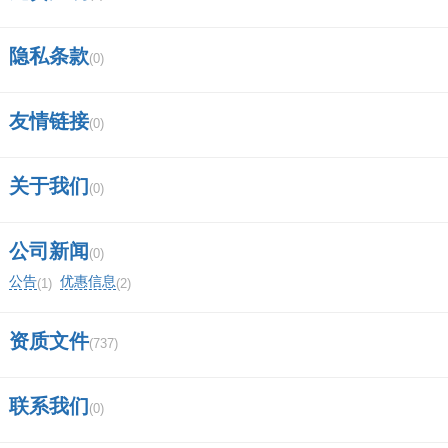
国税申报，为什么打印预览是空白？
隐私条款
(0)
社保申报截止日期？
网上申报的""发票采集""是什么意思？
友情链接
(0)
红冲专用发票怎么申报？
关于我们
(0)
江苏-国税局下载擎天单机退税申报软件，
生成免抵退预申报数据，如何进行预申报？在什
公司新闻
(0)
公告
优惠信息
么平台预申报操作？
(1)
(2)
零申报财务报表申报年月怎么填？
资质文件
(737)
金蝶软件怎么导入备份？
联系我们
(0)
申报结果代码99是什么意思？