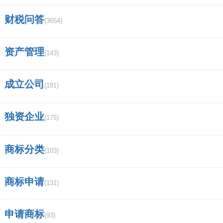
附注信息，如会计政策、会计估计、重要会计处
财税问答
(3654)
理等。
资产管理
(143)
九、0申报财务报表季度申报表怎么填？
成立公司
(181)
0申报财务报表季度申报表根据单位实际账务报
表申报。
独资企业
(175)
十、国税的问题，关联企业申报怎么填？零申
商标分类
报企业？
(103)
第一步：打开国家税务局网上办税服务厅，输入
商标申请
(131)
纳税人识别号进行登录。
申请商标
(93)