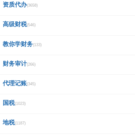
资质代办
(3658)
三、零申报财务报表怎么填？
高级财税
零申报资产负债表的编制：
(546)
1、直接填列，根据总账余额按零的数据直
教你学财务
(133)
接填列资产负债表。
财务审计
(266)
2、余额填列，表中一部分项目的“期末余
额”根据明细账户余额按零的数据填列。
代理记账
(345)
3、明细账户分析填列，表中部分项目的“期
国税
(1023)
末余额”根据明细账户余额按零的数据填列。
地税
(1187)
零申报利润表的编制方法：