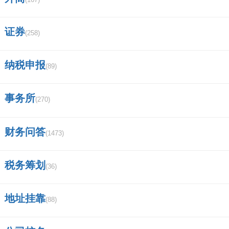
具体的填报要求，例如需要填报哪些指标、报表
的期间等等，这些信息通常可以在相关机构网站
证券
(258)
或者相关部门提供的指南或说明文件中获得。
纳税申报
(89)
2. 掌握相关的会计知识，包括凭证的录入、科目
余额表的编制、损益表和资产负债表的制作方法
事务所
(270)
等。
财务问答
(1473)
3. 根据财务报表填写表格并计算相应数据。在填
写财务报表时，应根据所需指标逐项列出数据，
税务筹划
(36)
并确保数据的准确性和真实性。
地址挂靠
(88)
4. 确认数据的正确性并提交财务报表。在提交财
务报表之前，请仔细检查所填写的数据是否准