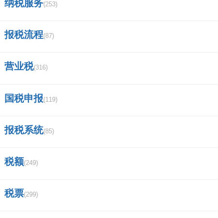
纳税服务
(253)
入的90%以上来自税收，其地位和作用越来越重
要。2018年3月13日，国务院机构改革方案提请
报税流程
(87)
十三届全国人大一次会议审议。根据该方案，改
革国税地税征管体制，将省级和省级以下国税地
营业税
(316)
税机构合并。
国税申报
(119)
五、国税申报按季度申报财务报表是报季度报
表吗？
报税系统
(85)
增值税申报如果核定为季报，那就一季度报一
税额
(249)
次；如果核定为月报，那就必须每个月报一次。
一、财务报表的报送时间与企业所得税的申报时
税票
(299)
间一致。