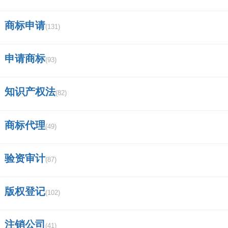
+30栏+31栏
商标申请
(131)
八、增值税纳税申报表导入模板的密码？
申请商标
(93)
密码一般是税号后6位,增值税一般纳税人在网上
申报缴纳国税,通过登录网上申报系统,填写增值
知识产权法
(82)
税纳税申报表主表、附表及其他附列资料,审核
商标代理
确认无误后,通过"纳税申报"模块在线提交电子报
(49)
表.
验资审计
(87)
国税网上申报必须有软件,在申报软件上生成申
报文件,生成登陆文件后登上网站,再把生成文件
版权登记
(102)
报上,划税款完成就报完了.
注销公司
(41)