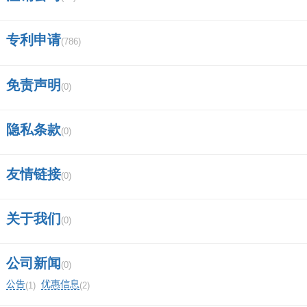
修改交易密码,即修改企业在税务局办税服务厅
设置的6位数字密码.
专利申请
(786)
九、烟叶税征税范围 烟叶税税的征税范围
免责声明
(0)
烟叶税税的征税范围
是指在税法中规定的对烟叶
隐私条款
(0)
生产、流通、消费环节征收的税收范围。我国作
为一个烟草生产大国，烟叶税作为其中的一项重
友情链接
(0)
要税种，其征税范围涵盖了多个环节，涉及到生
产企业、经销商、零售商以及烟民等多方面。
关于我们
(0)
烟叶税的主要征税范围包括：
公司新闻
(0)
公告
优惠信息
烟叶生产环节
(1)
(2)