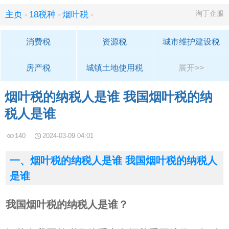
淘丁企服
主页
18税种
烟叶税
>
>
>
消费税
资源税
城市维护建设税
房产税
城镇土地使用税
展开>>
车船使用税
船舶吨税
车辆购置税
烟叶税的纳税人是谁 我国烟叶税的纳
税人是谁
关税
耕地占用税
契税
140
2024-03-09 04:01
烟叶税
环保税
一、烟叶税的纳税人是谁 我国烟叶税的纳税人
是谁
我国烟叶税的纳税人是谁？