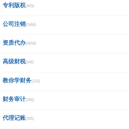
专利版权
(493)
烟叶税的纳税人权益保障
公司注销
(2466)
为保障烟叶税的纳税人合法权益，我国税收部门
积极采取措施，保障其合法权益，主要包括：
资质代办
(3658)
法律保障：依法维护烟叶税的纳税人的合法权益，保
障其纳税权利。
高级财税
(546)
政策倾斜：采取政策倾斜措施，为烟叶税纳税人提供
优惠政策和便利措施。
教你学财务
(133)
服务保障：加强税收服务，提高服务水平，为烟叶税
纳税人提供更加便捷的税收服务。
财务审计
(266)
总的来说，我国烟叶税的纳税人涵盖了烟草种植
代理记账
(345)
户、生产企业、销售商等多个领域，征收方式和