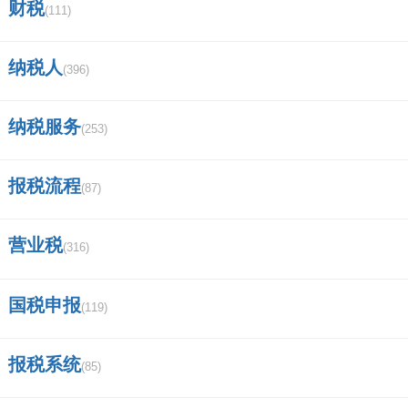
财税
《中华人民共和国海关监管车辆进（出）境领
(111)
（销）牌照通知书》或《没收走私汽车、摩托车
纳税人
(396)
证明书》中注明的车辆品牌和车辆型号、发动机
号码、车辆识别代号（VIN，车架号码）。
纳税服务
(253)
8.“机动车销售统一发票（或有效凭证）号
报税流程
(87)
码”栏，填写机动车销售统一发票（或有效凭
证）上注明的号码。
营业税
(316)
9.“机动车销售统一发票（或有效凭证）价
国税申报
格”栏，填写机动车销售统一发票（或有效凭
(119)
证）上注明的含税价金额。
报税系统
(85)
10.“价外费用”填写销售方价外向购买方收取的基