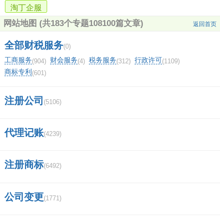
淘丁企服
定，合法合规地避免和规避税收。
网站地图
(共183个专题108100篇文章)
返回首页
配合税务机关检查：烟叶税纳税人应当积极配合税务
机关的税收检查和稽查工作。
全部财税服务
(0)
工商服务
财会服务
税务服务
行政许可
(904)
(4)
(312)
(1109)
烟叶税的税收政策
商标专利
(601)
为了科学合理地征收烟叶税，我国税收部门逐步
注册公司
(5106)
完善和优化税收政策，主要包括：
代理记账
(4239)
差别化税收政策：根据不同烟草产品的特点和影响因
素，实行差别化的税收政策。
注册商标
(6492)
综合税负考虑：综合考虑烟叶税对烟草生产和经营的
影响，防止重复征税和税收过重。
公司变更
激励政策措施：采取激励性政策和措施，引导烟叶税
(1771)
纳税人积极履行纳税义务。