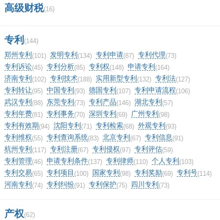
六、增值税纳税申报表依据什么填列的？
高级财税
(16)
你还是请个会计吧。纳税申报表的填列不是根据
专利
(144)
会计报表上的项目填写的，是根据明细账填列
郑州专利
发明专利
专利申请
专利代理
(101)
(134)
(87)
(73)
的。
专利诉讼
专利分析
专利权
申请专利
(45)
(85)
(148)
(164)
济南专利
专利技术
实用新型专利
专利法
(102)
(188)
(132)
(127)
1、根据主营业务收入填写本月数、累计数。
专利转让
中国专利
德国专利
专利申请流程
(95)
(93)
(107)
(106)
武汉专利
东莞专利
专利产品
湖北专利
(88)
(73)
(146)
(57)
专利年费
专利事务
深圳专利
广州专利
(81)
(70)
(69)
(98)
2、销售货物产生的销项税。
专利有效期
沈阳专利
专利检索
外观专利
(94)
(71)
(68)
(93)
专利维权
专利查询系统
北京专利
专利信息
(55)
(83)
(67)
(91)
7、免、抵、退办法出口货物的销售额。
杭州专利
专利注册
专利侵权
专利评估
(117)
(67)
(97)
(59)
专利管理
申请专利条件
专利律师
个人专利
(46)
(137)
(110)
(103)
11、应交税金－应交增值税（销项税）本月合计
专利交易
专利项目
国家专利
专利奖励
专利号
(65)
(100)
(98)
(69)
(114)
河南专利
专利纠纷
专利保护
四川专利
(74)
(91)
(75)
(73)
数累计数。
产权
(62)
12、应交税金－应交增值税（进项税）本月合计