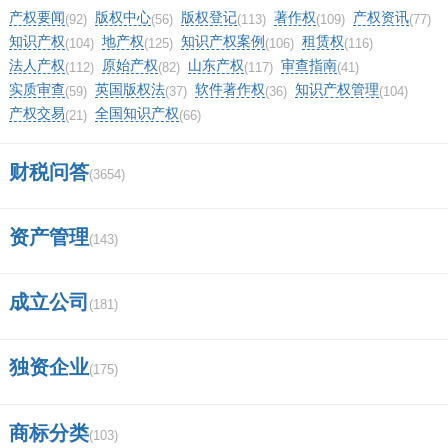
产权要闻
版权中心
版权登记
著作权
产权资讯
(92)
(56)
(113)
(109)
(77)
数累计数。
知识产权
地产权
知识产权案例
租赁权
(104)
(125)
(106)
(116)
法人产权
原始产权
山东产权
审查指南
(112)
(82)
(117)
(41)
13、应交税金－未交增值税本月期初余额（留抵
实质审查
英国版权法
软件著作权
知识产权管理
(59)
(37)
(36)
(104)
产权交易
全国知识产权
(21)
(66)
是借方余额）。
财税问答
(3654)
七、预缴的增值税怎么填纳税申报表？
资产管理
小规模纳税人预交增值税时，借：应交税费——
(143)
应交增值税贷：银行存款申报表中填18栏“本期
成立公司
(181)
预缴税额”
一般纳税人预交增值税是，借：应交税费——应
独资企业
(175)
交增值税——已交税金贷：银行存款申报表中填
商标分类
主表第28栏“分次预缴税额”，27栏=28栏+29栏
(103)