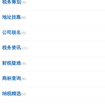
税务筹划
查调整？
(36)
增值税纳税申报表中的第6栏（纳税检查调整的
地址挂靠
(88)
销售额）的数据，是在增值税纳税申报表附列资
公司核名
料表一第2行第6列中录入就可以了。增值税纳税
(55)
申报表中的第6栏的数据就会自动录入。 增值税
税务资讯
(121)
纳税申报表中的第6栏（纳税检查调整的销售
额）主要是填报本期因税务、财政、审计部门检
财税疑难
(38)
查、并按适用税率计算调整的应税货物和应税劳
务的销售额；而不填报纳税人自查要调增销售
商标查询
(96)
额。自查要调增销售额应当第2栏“应税货物销售
额”栏数据。
纳税精选
(52)