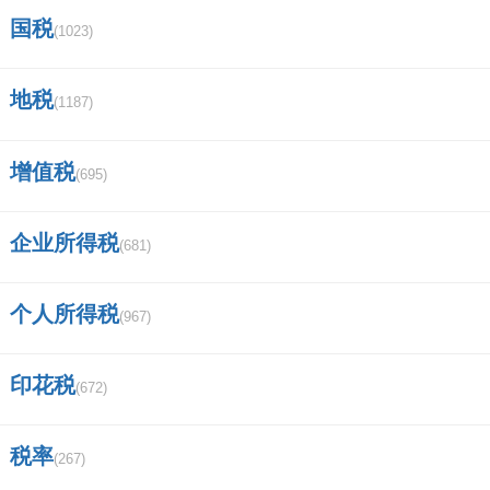
政策也在不断完善和优化，为促进烟草产业的健
国税
(1023)
康发展起到了重要的作用。
地税
(1187)
二、关于车辆购置税纳税申报表？
《车辆购置税纳税申报表》填表说明
增值税
(695)
1.本表由车辆购置税纳税人（或代理申报人）在
企业所得税
(681)
办理纳税申报时填写。本表可由车辆购置税征收
管理系统打印，交纳税人签章确认。
个人所得税
(967)
2.“纳税人名称”，填写纳税人名称。
印花税
(672)
3.“纳税人证件名称”栏，单位纳税人填写《组织
税率
(267)
机构代码证》或《税务登记证》；个人纳税人填