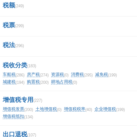
税额
金、集资费、违约金（延期付款利息）和手续
(249)
费、包装费、储存费、优质费、运输装卸费、保
税票
(299)
管费以及其他各种性质的价外收费，但不包括销
售方代办保险等而向购买方收取的保险费，以及
税法
(296)
向购买方收取的代购买方缴纳的车辆购置税、车
辆牌照费。
税收分类
(183)
车船税
房产税
资源税
消费税
减免税
(286)
(274)
(0)
(295)
(199)
三、增值税纳税申报表怎么导出？
城建税
购置税
耕地占用税
(194)
(200)
(0)
1.
增值税专用
(227)
增值税发票
土地增值税
增值税税率
企业增值税
(200)
(0)
(40)
(199)
【登陆所属地方国税网站】:在登录窗口输入纳
增值税抵扣
(134)
税识别号和密码成功登录国税网站。
出口退税
(107)