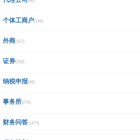
(98)
应纳印花税=计税依据×核定比例×税率
个体工商户
(149)
(1) 应纳税额=应纳税记载的金额(或者费用、收
入额)×适用税率
外商
(167)
(2) 应纳税额=应纳税凭证的件数×适用税额标准
证券
(258)
1 购销合同
纳税申报
(89)
包括供应、预购、采购、购销、结合及协作、调
剂、补偿、易货等合同
事务所
(270)
按购销金额0.3‰贴花
财务问答
(1473)
五、增值税纳税申报表附表（一）里的纳税检