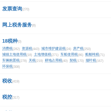
写《居民身份证》或其他身份证明名称。
发票查询
(270)
4.“证件号码”栏，填写《组织机构代码证》或
网上税务服务
(8)
《税务登记证》、《居民身份证》或其他身份证
件的号码。
18税种
(0)
消费税
资源税
城市维护建设税
房产税
(282)
(443)
(24)
(250)
5.“车辆类别”栏，在表中所列项目中划√。
城镇土地使用税
土地增值税
车船使用税
船舶吨税
(18)
(271)
(86)
(71)
车辆购置税
关税
耕地占用税
契税
烟叶税
(278)
(219)
(40)
(170)
(167)
6.“生产企业名称”栏，国产车辆填写国内生产企
环保税
(308)
业名称，进口车辆填写国外生产企业名称。
税收
(419)
7.“厂牌型号”、“发动机号码”、“车辆识别代号
（车架号码）”栏，分别填写车辆整车出厂合格
税控
(317)
证或《中华人民共和国海关货物进口证明书》或