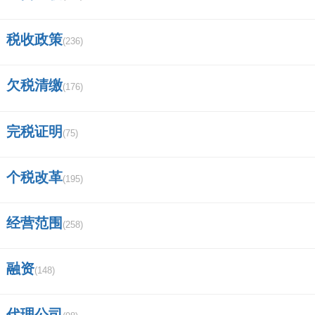
2.
税收政策
(236)
【查询相关报表】:点击【网上申报】功能,选择
【申报查询】,在下拉列表中选择想要查询的税
欠税清缴
(176)
种和期间,例如选择【增值税】,期间选择【2017
年5月】。
完税证明
(75)
3.
个税改革
(195)
【导出】:点击查询结果,即可导出该申报表,注意
经营范围
(258)
导出的为PDF格式,有的电脑需要安装PDF阅读器
方能观看阅读。
融资
(148)
四、印花税纳税申报表如何填报？
代理公司