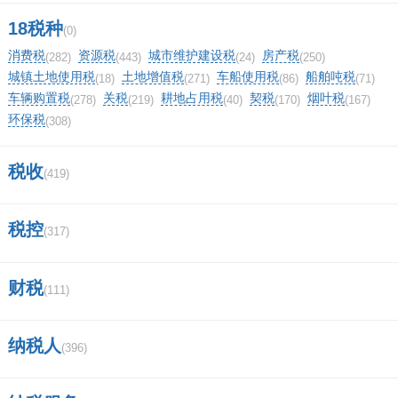
怎样查询附近联通营业厅？
18税种
(0)
消费税
资源税
城市维护建设税
房产税
(282)
(443)
(24)
(250)
中银国际证券是做什么的？
城镇土地使用税
土地增值税
车船使用税
船舶吨税
(18)
(271)
(86)
(71)
车辆购置税
关税
耕地占用税
契税
烟叶税
(278)
(219)
(40)
(170)
(167)
长城证券app叫什么？
环保税
(308)
证券化是什么意思啊？
税收
(419)
50e丅f指标股有那些股票？
税控
(317)
海通证券哈尔滨通江街营业部？
2019年新的证券法特点是什么制？
财税
(111)
东方财富沪a股东账户怎么开？
纳税人
(396)
(0)
顶
0%
一下