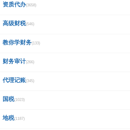
资质代办
(3658)
央企包括哪些企业？
苹果电脑 MacBook Pro 可以下载炒股软
高级财税
(546)
件吗？比如中信证券和华泰证券～？
教你学财务
(133)
信息隔离墙具有哪些功能？
中信证券手机app怎样用账户登录？
财务审计
(266)
深圳德迅证券顾问有限公司怎么样,有谁
代理记账
(345)
加入过？
国税
徽商集团的子公司有哪些？
(1023)
成都安信证券客户经理的待遇怎么样？
地税
(1187)
证券交易APP哪个好？