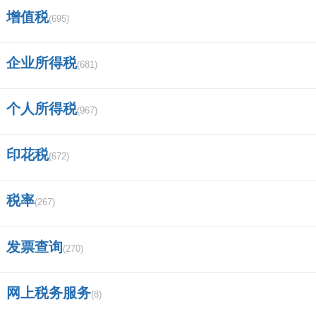
增值税
(695)
中国证券的监管机构有哪些，他们各自
的功能是什么？谢谢？
企业所得税
(681)
广发证券营业部的营业时间是几点到几
个人所得税
(967)
点的？
证券法的读音？
印花税
(672)
怎么查找股票的质押率？
税率
(267)
江西特大项目名单？
发票查询
(270)
今天早上登陆广发证券，连续登陆几次
都提示密码错误，后来有说账户被锁定，是怎么
网上税务服务
(8)
回事呀？