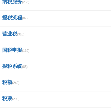
纳税服务
(253)
(0)
踩
0%
一下
报税流程
相关评论
(87)
我要评论
营业税
(316)
国税申报
(119)
马上提交
报税系统
(85)
税额
(249)
税票
(299)