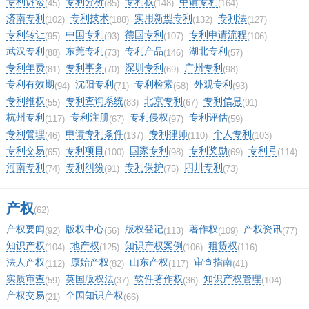
专利诉讼
专利分析
专利权
申请专利
(45)
(85)
(148)
(164)
济南专利
专利技术
实用新型专利
专利法
(102)
(188)
(132)
(127)
专利转让
中国专利
德国专利
专利申请流程
(95)
(93)
(107)
(106)
武汉专利
东莞专利
专利产品
湖北专利
(88)
(73)
(146)
(57)
专利年费
专利事务
深圳专利
广州专利
(81)
(70)
(69)
(98)
专利有效期
沈阳专利
专利检索
外观专利
(94)
(71)
(68)
(93)
专利维权
专利查询系统
北京专利
专利信息
(55)
(83)
(67)
(91)
杭州专利
专利注册
专利侵权
专利评估
(117)
(67)
(97)
(59)
专利管理
申请专利条件
专利律师
个人专利
(46)
(137)
(110)
(103)
专利交易
专利项目
国家专利
专利奖励
专利号
(65)
(100)
(98)
(69)
(114)
河南专利
专利纠纷
专利保护
四川专利
(74)
(91)
(75)
(73)
产权
(62)
产权要闻
版权中心
版权登记
著作权
产权资讯
(92)
(56)
(113)
(109)
(77)
知识产权
地产权
知识产权案例
租赁权
(104)
(125)
(106)
(116)
法人产权
原始产权
山东产权
审查指南
(112)
(82)
(117)
(41)
实质审查
英国版权法
软件著作权
知识产权管理
(59)
(37)
(36)
(104)
产权交易
全国知识产权
(21)
(66)