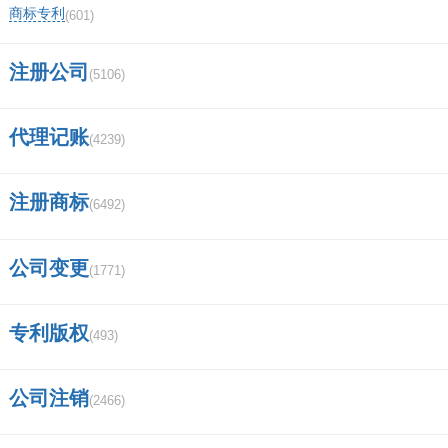
商标专利
(601)
证券从业人员查询网站？
注册公司
(5106)
中信证券手机版成交量均线怎么设置？
代理记账
湖南道观最多的地方？
(4239)
为什么证券公司现金流是负数？
注册商标
(6492)
东方财富有几个营业部？
公司变更
(1771)
华泰证券手可以网上开两融吗？
武汉长江证券待遇如何？
专利版权
(493)
进中信证券难吗？
公司注销
(2466)
太平洋证券app安装不了？