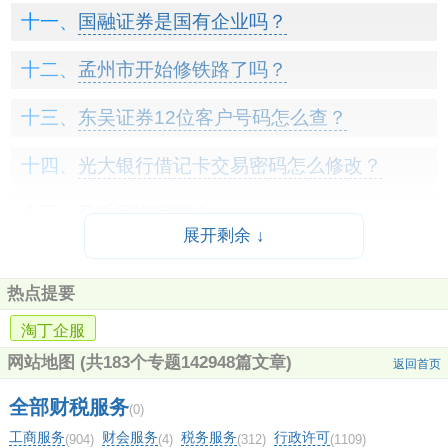
国融证券是国有企业吗？
孟州市开始修铁路了吗？
东吴证券12位客户号码怎么查？
光大银行借记卡交易密码怎么修改？
马氏家谱字辈？
展开剩余 ↓
中信证券在武汉有几个营业部？
热点提要
同花顺电脑版怎么添加华宝证券？
淘丁企服
西部证券交易客户端无法登陆？
网站地图
(共183个专题142948篇文章)
返回首页
民生证券手机版怎么下载安装？有专门的
全部财税服务
(0)
工商服务
财会服务
税务服务
行政许可
(904)
(4)
(312)
(1109)
APP还是从网页上下载呢？