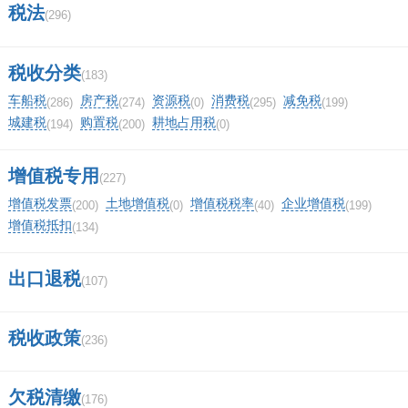
税法
(296)
税收分类
(183)
车船税
房产税
资源税
消费税
减免税
(286)
(274)
(0)
(295)
(199)
城建税
购置税
耕地占用税
(194)
(200)
(0)
增值税专用
(227)
增值税发票
土地增值税
增值税税率
企业增值税
(200)
(0)
(40)
(199)
增值税抵扣
(134)
出口退税
(107)
税收政策
(236)
欠税清缴
(176)