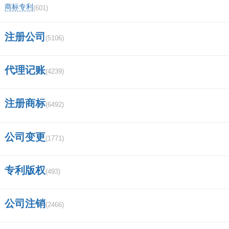
商标专利
(601)
武汉长江证券待遇如何？
注册公司
(5106)
进中信证券难吗？
代理记账
太平洋证券app安装不了？
(4239)
央企包括哪些企业？
注册商标
(6492)
苹果电脑 MacBook Pro 可以下载炒股软
公司变更
(1771)
件吗？比如中信证券和华泰证券～？
信息隔离墙具有哪些功能？
专利版权
(493)
中信证券手机app怎样用账户登录？
公司注销
(2466)
深圳德迅证券顾问有限公司怎么样,有谁