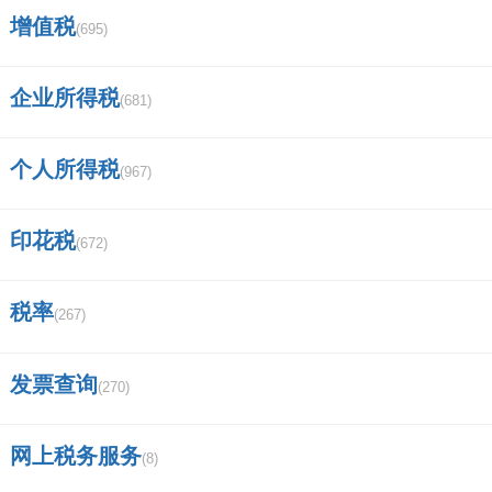
江西特大项目名单？
增值税
(695)
今天早上登陆广发证券，连续登陆几次
企业所得税
(681)
都提示密码错误，后来有说账户被锁定，是怎么
回事呀？
个人所得税
(967)
中银国际证券是做什么的？
印花税
(672)
长城证券app叫什么？
税率
证券化是什么意思啊？
(267)
50e丅f指标股有那些股票？
发票查询
(270)
海通证券哈尔滨通江街营业部？
网上税务服务
(8)
2019年新的证券法特点是什么制？