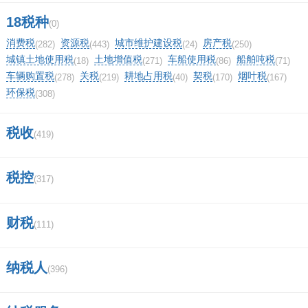
怎样查询附近联通营业厅？
18税种
(0)
消费税
资源税
城市维护建设税
房产税
(282)
(443)
(24)
(250)
东方财富沪a股东账户怎么开？
城镇土地使用税
土地增值税
车船使用税
船舶吨税
(18)
(271)
(86)
(71)
车辆购置税
关税
耕地占用税
契税
烟叶税
(278)
(219)
(40)
(170)
(167)
(0)
顶
环保税
0%
(308)
一下
(0)
踩
0%
税收
(419)
一下
相关评论
税控
(317)
我要评论
财税
(111)
纳税人
(396)
马上提交