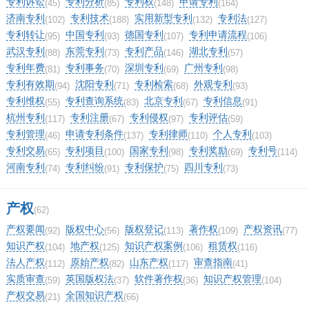
专利诉讼
专利分析
专利权
申请专利
(45)
(85)
(148)
(164)
济南专利
专利技术
实用新型专利
专利法
(102)
(188)
(132)
(127)
专利转让
中国专利
德国专利
专利申请流程
(95)
(93)
(107)
(106)
武汉专利
东莞专利
专利产品
湖北专利
(88)
(73)
(146)
(57)
专利年费
专利事务
深圳专利
广州专利
(81)
(70)
(69)
(98)
专利有效期
沈阳专利
专利检索
外观专利
(94)
(71)
(68)
(93)
专利维权
专利查询系统
北京专利
专利信息
(55)
(83)
(67)
(91)
杭州专利
专利注册
专利侵权
专利评估
(117)
(67)
(97)
(59)
专利管理
申请专利条件
专利律师
个人专利
(46)
(137)
(110)
(103)
专利交易
专利项目
国家专利
专利奖励
专利号
(65)
(100)
(98)
(69)
(114)
河南专利
专利纠纷
专利保护
四川专利
(74)
(91)
(75)
(73)
产权
(62)
产权要闻
版权中心
版权登记
著作权
产权资讯
(92)
(56)
(113)
(109)
(77)
知识产权
地产权
知识产权案例
租赁权
(104)
(125)
(106)
(116)
法人产权
原始产权
山东产权
审查指南
(112)
(82)
(117)
(41)
实质审查
英国版权法
软件著作权
知识产权管理
(59)
(37)
(36)
(104)
产权交易
全国知识产权
(21)
(66)