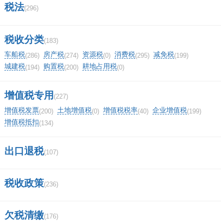
税法
(296)
税收分类
(183)
车船税
房产税
资源税
消费税
减免税
(286)
(274)
(0)
(295)
(199)
城建税
购置税
耕地占用税
(194)
(200)
(0)
增值税专用
(227)
增值税发票
土地增值税
增值税税率
企业增值税
(200)
(0)
(40)
(199)
增值税抵扣
(134)
出口退税
(107)
税收政策
(236)
欠税清缴
(176)