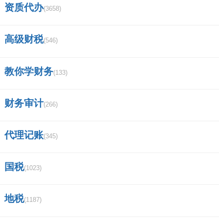
加入过？
资质代办
(3658)
徽商集团的子公司有哪些？
高级财税
(546)
成都安信证券客户经理的待遇怎么样？
教你学财务
(133)
证券交易APP哪个好？
广发证券营业部的营业时间是几点到几
财务审计
(266)
点的？
代理记账
(345)
证券法的读音？
怎么查找股票的质押率？
国税
(1023)
中国证券的监管机构有哪些，他们各自的
地税
(1187)
功能是什么？谢谢？