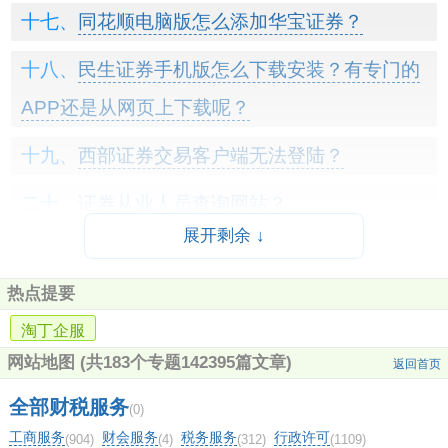
同花顺电脑版怎么添加华宝证券？
民生证券手机版怎么下载安装？有专门的
APP还是从网页上下载呢？
西部证券交易客户端无法登陆？
证券从业人员查询网站？
展开剩余 ↓
中信证券手机版成交量均线怎么设置？
热点提要
湖南道观最多的地方？
淘丁企服
为什么证券公司现金流是负数？
网站地图
(共183个专题142395篇文章)
返回首页
东方财富有几个营业部？
全部财税服务
(0)
工商服务
财会服务
税务服务
行政许可
(904)
(4)
(312)
(1109)
华泰证券手可以网上开两融吗？