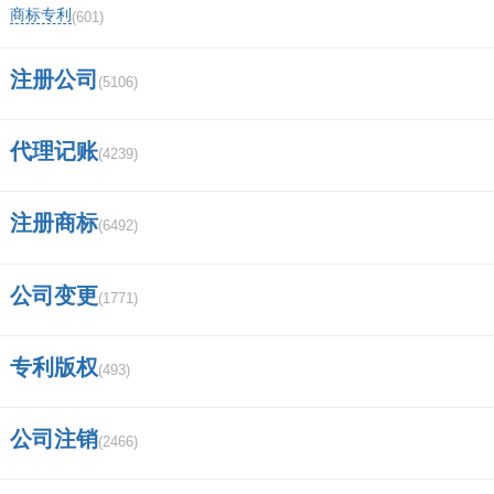
证券从业人员查询网站？
商标专利
(601)
湖南道观最多的地方？
注册公司
(5106)
为什么证券公司现金流是负数？
代理记账
(4239)
中信证券手机版成交量均线怎么设置？
东方财富有几个营业部？
注册商标
(6492)
华泰证券手可以网上开两融吗？
公司变更
(1771)
武汉长江证券待遇如何？
专利版权
(493)
进中信证券难吗？
太平洋证券app安装不了？
公司注销
(2466)
央企包括哪些企业？