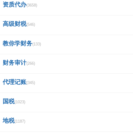
资质代办
(3658)
苹果电脑 MacBook Pro 可以下载炒股软
件吗？比如中信证券和华泰证券～？
高级财税
(546)
信息隔离墙具有哪些功能？
教你学财务
(133)
中信证券手机app怎样用账户登录？
财务审计
(266)
深圳德迅证券顾问有限公司怎么样,有谁
加入过？
代理记账
(345)
徽商集团的子公司有哪些？
国税
(1023)
成都安信证券客户经理的待遇怎么样？
证券交易APP哪个好？
地税
(1187)