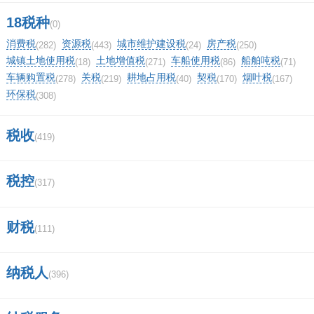
18税种
(0)
长城证券app叫什么？
消费税
资源税
城市维护建设税
房产税
(282)
(443)
(24)
(250)
城镇土地使用税
土地增值税
车船使用税
船舶吨税
证券化是什么意思啊？
(18)
(271)
(86)
(71)
车辆购置税
关税
耕地占用税
契税
烟叶税
(278)
(219)
(40)
(170)
(167)
环保税
50e丅f指标股有那些股票？
(308)
海通证券哈尔滨通江街营业部？
税收
(419)
2019年新的证券法特点是什么制？
税控
(317)
怎样查询附近联通营业厅？
财税
(111)
东方财富沪a股东账户怎么开？
(0)
顶
纳税人
0%
(396)
一下
(0)
踩
0%