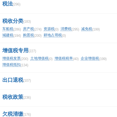
税法
(296)
税收分类
(183)
车船税
房产税
资源税
消费税
减免税
(286)
(274)
(0)
(295)
(199)
城建税
购置税
耕地占用税
(194)
(200)
(0)
增值税专用
(227)
增值税发票
土地增值税
增值税税率
企业增值税
(200)
(0)
(40)
(199)
增值税抵扣
(134)
出口退税
(107)
税收政策
(236)
欠税清缴
(176)