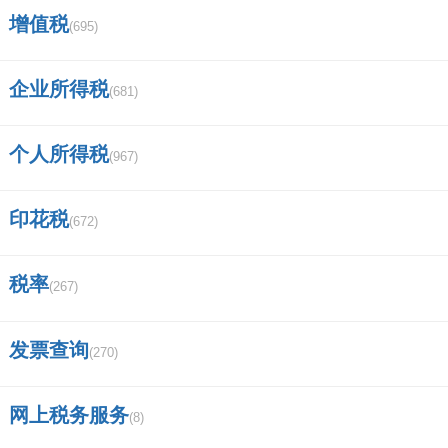
广发证券营业部的营业时间是几点到几
增值税
(695)
点的？
企业所得税
证券法的读音？
(681)
怎么查找股票的质押率？
个人所得税
(967)
中国证券的监管机构有哪些，他们各自的
印花税
功能是什么？谢谢？
(672)
江西特大项目名单？
税率
(267)
今天早上登陆广发证券，连续登陆几次
发票查询
(270)
都提示密码错误，后来有说账户被锁定，是怎么
回事呀？
网上税务服务
(8)
中银国际证券是做什么的？