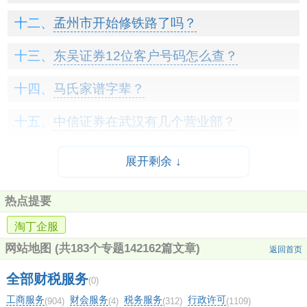
孟州市开始修铁路了吗？
东吴证券12位客户号码怎么查？
马氏家谱字辈？
中信证券在武汉有几个营业部？
光大银行借记卡交易密码怎么修改？
展开剩余 ↓
同花顺电脑版怎么添加华宝证券？
热点提要
民生证券手机版怎么下载安装？有专门的
淘丁企服
APP还是从网页上下载呢？
网站地图
(共183个专题142162篇文章)
返回首页
全部财税服务
西部证券交易客户端无法登陆？
(0)
工商服务
财会服务
税务服务
行政许可
(904)
(4)
(312)
(1109)