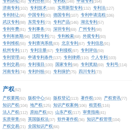
专利诉讼
专利分析
专利权
申请专利
(45)
(85)
(148)
(164)
济南专利
专利技术
实用新型专利
专利法
(102)
(188)
(132)
(127)
专利转让
中国专利
德国专利
专利申请流程
(95)
(93)
(107)
(106)
武汉专利
东莞专利
专利产品
湖北专利
(88)
(73)
(146)
(57)
专利年费
专利事务
深圳专利
广州专利
(81)
(70)
(69)
(98)
专利有效期
沈阳专利
专利检索
外观专利
(94)
(71)
(68)
(93)
专利维权
专利查询系统
北京专利
专利信息
(55)
(83)
(67)
(91)
杭州专利
专利注册
专利侵权
专利评估
(117)
(67)
(97)
(59)
专利管理
申请专利条件
专利律师
个人专利
(46)
(137)
(110)
(103)
专利交易
专利项目
国家专利
专利奖励
专利号
(65)
(100)
(98)
(69)
(114)
河南专利
专利纠纷
专利保护
四川专利
(74)
(91)
(75)
(73)
产权
(62)
产权要闻
版权中心
版权登记
著作权
产权资讯
(92)
(56)
(113)
(109)
(77)
知识产权
地产权
知识产权案例
租赁权
(104)
(125)
(106)
(116)
法人产权
原始产权
山东产权
审查指南
(112)
(82)
(117)
(41)
实质审查
英国版权法
软件著作权
知识产权管理
(59)
(37)
(36)
(104)
产权交易
全国知识产权
(21)
(66)