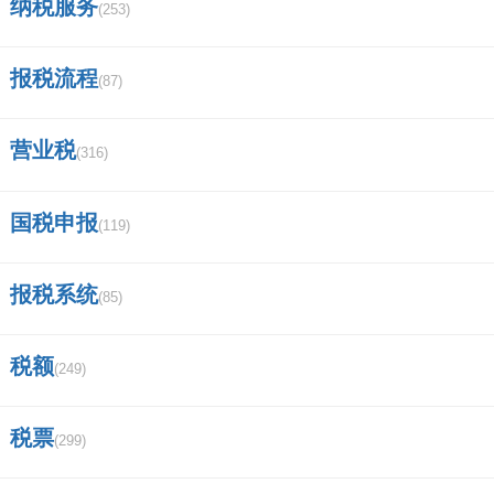
纳税服务
(253)
一下
相关评论
报税流程
我要评论
(87)
营业税
(316)
马上提交
国税申报
(119)
报税系统
(85)
税额
(249)
税票
(299)