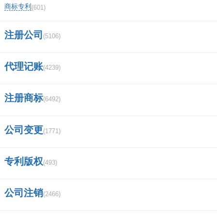
央企包括哪些企业？
商标专利
(601)
苹果电脑 MacBook Pro 可以下载炒股软
注册公司
(5106)
件吗？比如中信证券和华泰证券～？
代理记账
信息隔离墙具有哪些功能？
(4239)
中信证券手机app怎样用账户登录？
注册商标
(6492)
深圳德迅证券顾问有限公司怎么样,有谁
公司变更
(1771)
加入过？
徽商集团的子公司有哪些？
专利版权
(493)
成都安信证券客户经理的待遇怎么样？
公司注销
(2466)
证券交易APP哪个好？