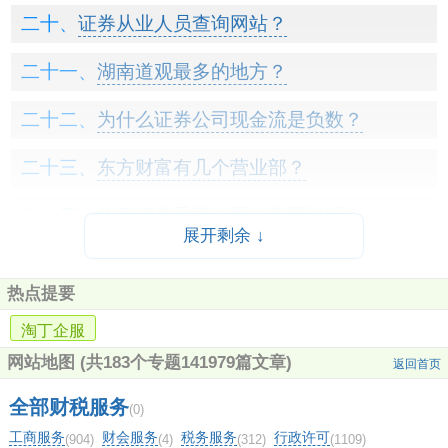
证券从业人员查询网站？
湖南道观最多的地方？
为什么证券公司现金流是负数？
东方财富有几个营业部？
华泰证券手可以网上开两融吗？
展开剩余 ↓
武汉长江证券待遇如何？
热点提要
进中信证券难吗？
淘丁企服
中信证券手机版成交量均线怎么设置？
网站地图
(共183个专题141979篇文章)
返回首页
全部财税服务
太平洋证券app安装不了？
(0)
工商服务
财会服务
税务服务
行政许可
(904)
(4)
(312)
(1109)