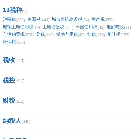
0%
18税种
一下
(0)
相关评论
消费税
资源税
城市维护建设税
房产税
(282)
(443)
(24)
(250)
城镇土地使用税
土地增值税
车船使用税
船舶吨税
我要评论
(18)
(271)
(86)
(71)
车辆购置税
关税
耕地占用税
契税
烟叶税
(278)
(219)
(40)
(170)
(167)
环保税
(308)
税收
(419)
马上提交
税控
(317)
财税
(111)
纳税人
(396)