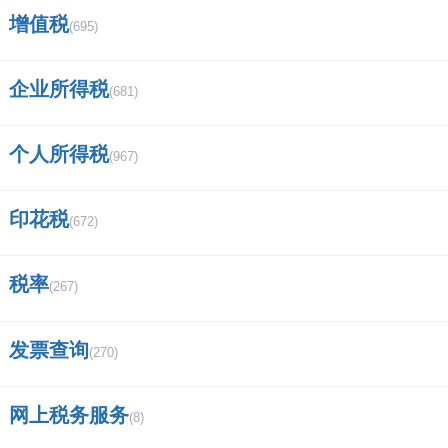
增值税
(695)
海通证券哈尔滨通江街营业部？
2019年新的证券法特点是什么制？
企业所得税
(681)
今天早上登陆广发证券，连续登陆几次
个人所得税
(967)
都提示密码错误，后来有说账户被锁定，是怎么
回事呀？
印花税
(672)
中银国际证券是做什么的？
税率
(267)
东方财富沪a股东账户怎么开？
申港证券是正规的证券公司吗？
发票查询
(270)
(0)
顶
0%
网上税务服务
(8)
一下
(0)
踩