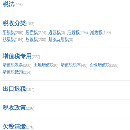
税法
(296)
税收分类
(183)
车船税
房产税
资源税
消费税
减免税
(286)
(274)
(0)
(295)
(199)
城建税
购置税
耕地占用税
(194)
(200)
(0)
增值税专用
(227)
增值税发票
土地增值税
增值税税率
企业增值税
(200)
(0)
(40)
(199)
增值税抵扣
(134)
出口退税
(107)
税收政策
(236)
欠税清缴
(176)