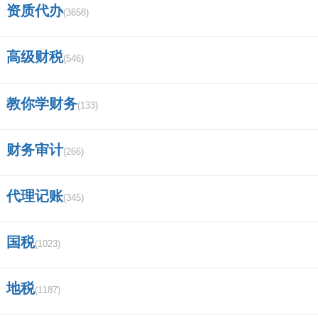
资质代办
广发证券营业部的营业时间是几点到几
(3658)
点的？
高级财税
(546)
证券法的读音？
教你学财务
(133)
怎么查找股票的质押率？
中国证券的监管机构有哪些，他们各自的
财务审计
(266)
功能是什么？谢谢？
代理记账
(345)
江西特大项目名单？
长城证券app叫什么？
国税
(1023)
证券化是什么意思啊？
地税
(1187)
50e丅f指标股有那些股票？