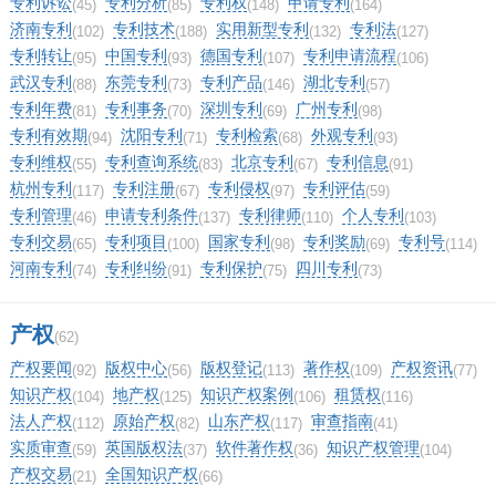
专利诉讼
专利分析
专利权
申请专利
(45)
(85)
(148)
(164)
济南专利
专利技术
实用新型专利
专利法
(102)
(188)
(132)
(127)
专利转让
中国专利
德国专利
专利申请流程
(95)
(93)
(107)
(106)
武汉专利
东莞专利
专利产品
湖北专利
(88)
(73)
(146)
(57)
专利年费
专利事务
深圳专利
广州专利
(81)
(70)
(69)
(98)
专利有效期
沈阳专利
专利检索
外观专利
(94)
(71)
(68)
(93)
专利维权
专利查询系统
北京专利
专利信息
(55)
(83)
(67)
(91)
杭州专利
专利注册
专利侵权
专利评估
(117)
(67)
(97)
(59)
专利管理
申请专利条件
专利律师
个人专利
(46)
(137)
(110)
(103)
专利交易
专利项目
国家专利
专利奖励
专利号
(65)
(100)
(98)
(69)
(114)
河南专利
专利纠纷
专利保护
四川专利
(74)
(91)
(75)
(73)
产权
(62)
产权要闻
版权中心
版权登记
著作权
产权资讯
(92)
(56)
(113)
(109)
(77)
知识产权
地产权
知识产权案例
租赁权
(104)
(125)
(106)
(116)
法人产权
原始产权
山东产权
审查指南
(112)
(82)
(117)
(41)
实质审查
英国版权法
软件著作权
知识产权管理
(59)
(37)
(36)
(104)
产权交易
全国知识产权
(21)
(66)