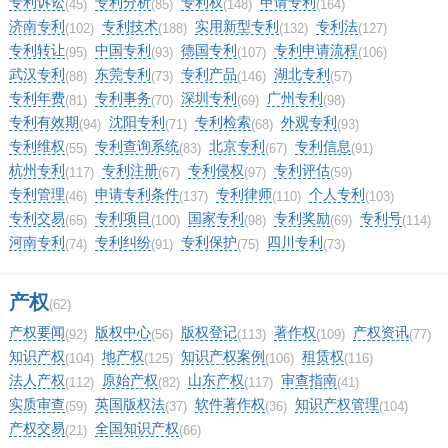
专利诉讼
专利分析
专利权
申请专利
(45)
(85)
(148)
(164)
济南专利
专利技术
实用新型专利
专利法
(102)
(188)
(132)
(127)
专利转让
中国专利
德国专利
专利申请流程
(95)
(93)
(107)
(106)
武汉专利
东莞专利
专利产品
湖北专利
(88)
(73)
(146)
(57)
专利年费
专利事务
深圳专利
广州专利
(81)
(70)
(69)
(98)
专利有效期
沈阳专利
专利检索
外观专利
(94)
(71)
(68)
(93)
专利维权
专利查询系统
北京专利
专利信息
(55)
(83)
(67)
(91)
杭州专利
专利注册
专利侵权
专利评估
(117)
(67)
(97)
(59)
专利管理
申请专利条件
专利律师
个人专利
(46)
(137)
(110)
(103)
专利交易
专利项目
国家专利
专利奖励
专利号
(65)
(100)
(98)
(69)
(114)
河南专利
专利纠纷
专利保护
四川专利
(74)
(91)
(75)
(73)
产权
(62)
产权要闻
版权中心
版权登记
著作权
产权资讯
(92)
(56)
(113)
(109)
(77)
知识产权
地产权
知识产权案例
租赁权
(104)
(125)
(106)
(116)
法人产权
原始产权
山东产权
审查指南
(112)
(82)
(117)
(41)
实质审查
英国版权法
软件著作权
知识产权管理
(59)
(37)
(36)
(104)
产权交易
全国知识产权
(21)
(66)