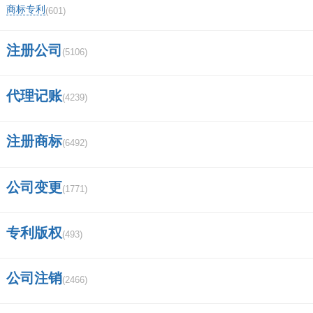
太平洋证券app安装不了？
商标专利
(601)
央企包括哪些企业？
注册公司
(5106)
苹果电脑 MacBook Pro 可以下载炒股软
代理记账
(4239)
件吗？比如中信证券和华泰证券～？
信息隔离墙具有哪些功能？
注册商标
(6492)
中信证券手机app怎样用账户登录？
公司变更
(1771)
深圳德迅证券顾问有限公司怎么样,有谁
加入过？
专利版权
(493)
徽商集团的子公司有哪些？
公司注销
(2466)
成都安信证券客户经理的待遇怎么样？