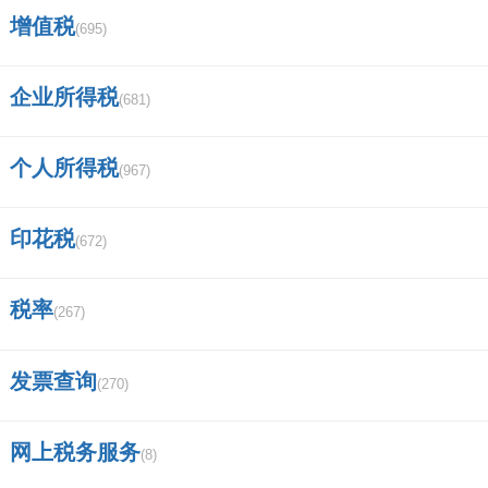
增值税
(695)
海通证券哈尔滨通江街营业部？
2019年新的证券法特点是什么制？
企业所得税
(681)
今天早上登陆广发证券，连续登陆几次
个人所得税
(967)
都提示密码错误，后来有说账户被锁定，是怎么
回事呀？
印花税
(672)
中银国际证券是做什么的？
税率
(267)
申港证券是正规的证券公司吗？
发票查询
(270)
50e丅f指标股有那些股票？
中信建投证券连续九年评级为几级？
网上税务服务
(8)