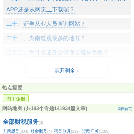
APP还是从网页上下载呢？
证券从业人员查询网站？
湖南道观最多的地方？
为什么证券公司现金流是负数？
东方财富有几个营业部？
展开剩余 ↓
华泰证券手可以网上开两融吗？
热点提要
武汉长江证券待遇如何？
淘丁企服
网站地图
(共183个专题141934篇文章)
中信证券手机版成交量均线怎么设置？
返回首页
全部财税服务
(0)
进中信证券难吗？
工商服务
财会服务
税务服务
行政许可
(904)
(4)
(312)
(1109)