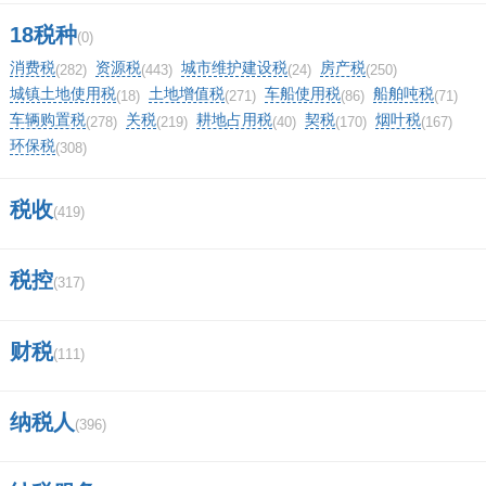
(0)
顶
0%
18税种
(0)
一下
(0)
踩
0%
消费税
资源税
城市维护建设税
房产税
(282)
(443)
(24)
(250)
城镇土地使用税
土地增值税
车船使用税
船舶吨税
一下
(18)
(271)
(86)
(71)
相关评论
车辆购置税
关税
耕地占用税
契税
烟叶税
(278)
(219)
(40)
(170)
(167)
环保税
(308)
我要评论
税收
(419)
税控
(317)
马上提交
财税
(111)
纳税人
(396)