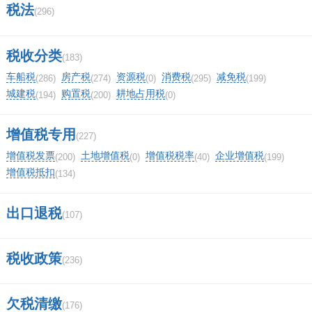
税法
(296)
税收分类
(183)
车船税
房产税
资源税
消费税
减免税
(286)
(274)
(0)
(295)
(199)
城建税
购置税
耕地占用税
(194)
(200)
(0)
增值税专用
(227)
增值税发票
土地增值税
增值税税率
企业增值税
(200)
(0)
(40)
(199)
增值税抵扣
(134)
出口退税
(107)
税收政策
(236)
欠税清缴
(176)