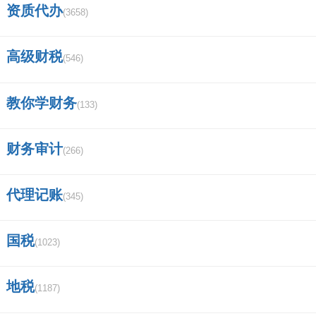
资质代办
(3658)
证券交易APP哪个好？
广发证券营业部的营业时间是几点到几
高级财税
(546)
点的？
教你学财务
(133)
证券法的读音？
怎么查找股票的质押率？
财务审计
(266)
中国证券的监管机构有哪些，他们各自的
代理记账
(345)
功能是什么？谢谢？
国税
江西特大项目名单？
(1023)
长城证券app叫什么？
地税
(1187)
证券化是什么意思啊？