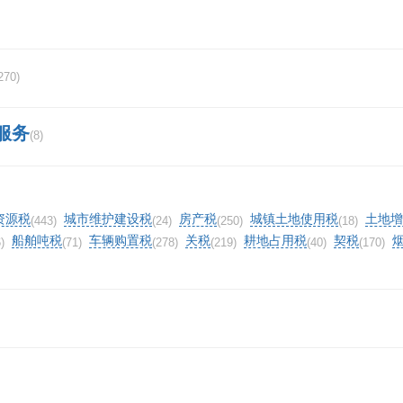
270)
服务
(8)
资源税
城市维护建设税
房产税
城镇土地使用税
土地增
(443)
(24)
(250)
(18)
船舶吨税
车辆购置税
关税
耕地占用税
契税
)
(71)
(278)
(219)
(40)
(170)