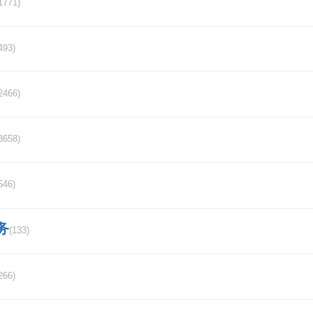
中国证券的监管机构有哪些，他们各自的功能是什么
1771)
证券化是什么意思啊？
493)
海通证券哈尔滨通江街营业部？
2466)
证券法的读音？
2019年新的证券法特点是什么制？
3658)
江西特大项目名单？
546)
今天早上登陆广发证券，连续登陆几次都提示密码错
务
户被锁定，是怎么回事呀？
(133)
中银国际证券是做什么的？
266)
申港证券是正规的证券公司吗？