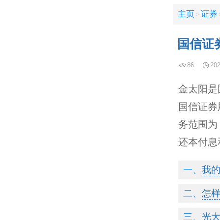
主页
证券
>
国信证
86
202
金太阳是
国信证券
务范围为
还本付息
我
怎
光大