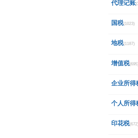
代理记账
(
国税
(1023)
地税
(1187)
增值税
(695
企业所得
个人所得
印花税
(672