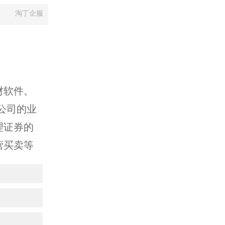
淘丁企服
财软件。
公司的业
理证券的
营买卖等