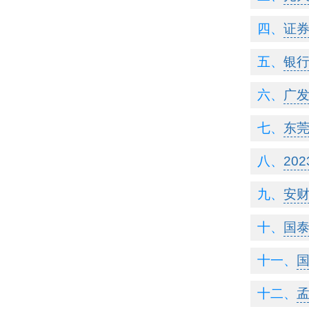
证
银
广
东莞
20
安
国泰