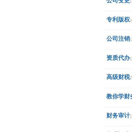
公司变更
(
专利版权
(
公司注销
(
资质代办
(
高级财税
(
教你学财
有说账
财务审计
(