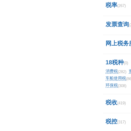
税率
(267)
发票查询
(
网上税务
18税种
(0)
消费税
(282)
车船使用税
(86
环保税
(308)
税收
(419)
税控
(317)