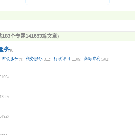
苹果电脑 MacBook Pro 可以下载炒股软件吗？比如
证券～？
深圳德迅证券顾问有限公司怎么样,有谁加入过？
共183个专题141683篇文章)
服务
中信证券手机app怎样用账户登录？
(0)
财会服务
税务服务
行政许可
商标专利
(4)
(312)
(1109)
(601)
徽商集团的子公司有哪些？
5106)
证券交易APP哪个好？
成都安信证券客户经理的待遇怎么样？
4239)
广发证券营业部的营业时间是几点到几点的？
6492)
怎么查找股票的质押率？