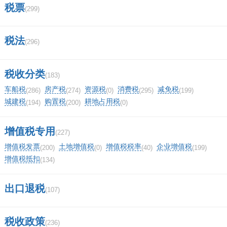
税票
(299)
中信建投证券连续九年评级为几级？
(0)
顶
税法
0%
(296)
一下
(0)
踩
0%
税收分类
(183)
一下
车船税
房产税
资源税
消费税
减免税
相关评论
(286)
(274)
(0)
(295)
(199)
城建税
购置税
耕地占用税
(194)
(200)
(0)
我要评论
增值税专用
(227)
增值税发票
土地增值税
增值税税率
企业增值税
(200)
(0)
(40)
(199)
增值税抵扣
(134)
马上提交
出口退税
(107)
税收政策
(236)