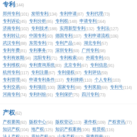
专利
(144)
郑州专利
发明专利
专利申请
专利代理
(101)
(134)
(87)
(73)
专利诉讼
专利分析
专利权
申请专利
(45)
(85)
(148)
(164)
济南专利
专利技术
实用新型专利
专利法
(102)
(188)
(132)
(127)
专利转让
中国专利
德国专利
专利申请流程
(95)
(93)
(107)
(106)
武汉专利
东莞专利
专利产品
湖北专利
(88)
(73)
(146)
(57)
专利年费
专利事务
深圳专利
广州专利
(81)
(70)
(69)
(98)
专利有效期
沈阳专利
专利检索
外观专利
(94)
(71)
(68)
(93)
专利维权
专利查询系统
北京专利
专利信息
(55)
(83)
(67)
(91)
杭州专利
专利注册
专利侵权
专利评估
(117)
(67)
(97)
(59)
专利管理
申请专利条件
专利律师
个人专利
(46)
(137)
(110)
(103)
专利交易
专利项目
国家专利
专利奖励
专利号
(65)
(100)
(98)
(69)
(114)
河南专利
专利纠纷
专利保护
四川专利
(74)
(91)
(75)
(73)
产权
(62)
产权要闻
版权中心
版权登记
著作权
产权资讯
(92)
(56)
(113)
(109)
(77)
知识产权
地产权
知识产权案例
租赁权
(104)
(125)
(106)
(116)
法人产权
原始产权
山东产权
审查指南