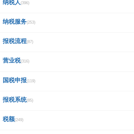
纳税人
(396)
证券法的读音？
2019年新的证券法特点是什么制？
纳税服务
(253)
江西特大项目名单？
报税流程
(87)
今天早上登陆广发证券，连续登陆几次
都提示密码错误，后来有说账户被锁定，是怎么
营业税
(316)
回事呀？
国税申报
(119)
中银国际证券是做什么的？
申港证券是正规的证券公司吗？
报税系统
(85)
长城证券app叫什么？
税额
(249)
50e丅f指标股有那些股票？