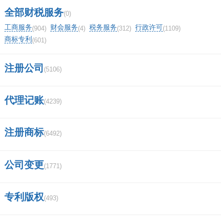
全部财税服务
(0)
安财著名校友？
工商服务
财会服务
税务服务
行政许可
(904)
(4)
(312)
(1109)
国泰君安证券app电脑版怎么下载？
商标专利
(601)
国融证券是国有企业吗？
注册公司
(5106)
孟州市开始修铁路了吗？
代理记账
(4239)
东吴证券12位客户号码怎么查？
注册商标
马氏家谱字辈？
(6492)
中信证券在武汉有几个营业部？
公司变更
(1771)
光大银行借记卡交易密码怎么修改？
专利版权
(493)
同花顺电脑版怎么添加华宝证券？