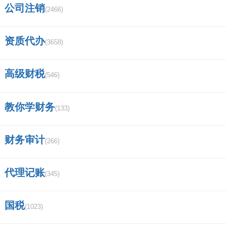
西部证券交易客户端无法登陆？
公司注销
(2466)
民生证券手机版怎么下载安装？有专门的
资质代办
(3658)
APP还是从网页上下载呢？
高级财税
证券从业人员查询网站？
(546)
湖南道观最多的地方？
教你学财务
(133)
为什么证券公司现金流是负数？
财务审计
(266)
东方财富有几个营业部？
华泰证券手可以网上开两融吗？
代理记账
(345)
武汉长江证券待遇如何？
国税
(1023)
太平洋证券app安装不了？