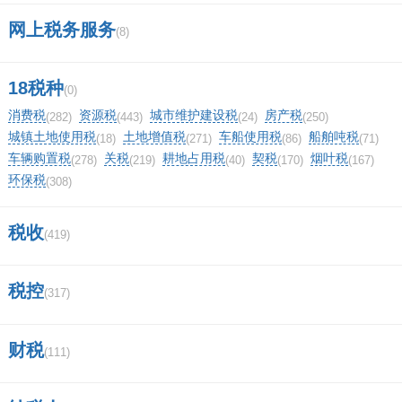
徽商集团的子公司有哪些？
网上税务服务
(8)
证券交易APP哪个好？
成都安信证券客户经理的待遇怎么样？
18税种
(0)
消费税
资源税
城市维护建设税
房产税
(282)
(443)
(24)
(250)
广发证券营业部的营业时间是几点到几
城镇土地使用税
土地增值税
车船使用税
船舶吨税
(18)
(271)
(86)
(71)
车辆购置税
关税
耕地占用税
契税
烟叶税
(278)
(219)
(40)
(170)
(167)
点的？
环保税
(308)
怎么查找股票的质押率？
税收
(419)
中国证券的监管机构有哪些，他们各自
的功能是什么？谢谢？
税控
(317)
证券化是什么意思啊？
财税
(111)
海通证券哈尔滨通江街营业部？