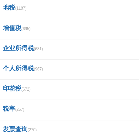
地税
(1187)
进中信证券难吗？
央企包括哪些企业？
增值税
(695)
信息隔离墙具有哪些功能？
企业所得税
(681)
中信证券手机版成交量均线怎么设置？
个人所得税
(967)
苹果电脑 MacBook Pro 可以下载炒股
软件吗？比如中信证券和华泰证券～？
印花税
(672)
深圳德迅证券顾问有限公司怎么样,有谁
税率
加入过？
(267)
中信证券手机app怎样用账户登录？
发票查询
(270)