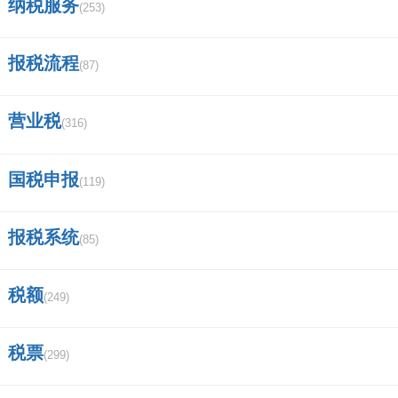
纳税服务
(253)
中信建投证券连续九年评级为几级？
(0)
报税流程
顶
(87)
0%
一下
(0)
踩
0%
营业税
(316)
一下
相关评论
国税申报
(119)
我要评论
报税系统
(85)
税额
马上提交
(249)
税票
(299)