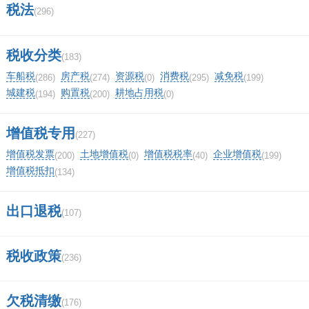
税法
(296)
税收分类
(183)
车船税
房产税
资源税
消费税
减免税
(286)
(274)
(0)
(295)
(199)
城建税
购置税
耕地占用税
(194)
(200)
(0)
增值税专用
(227)
增值税发票
土地增值税
增值税税率
企业增值税
(200)
(0)
(40)
(199)
增值税抵扣
(134)
出口退税
(107)
税收政策
(236)
欠税清缴
(176)