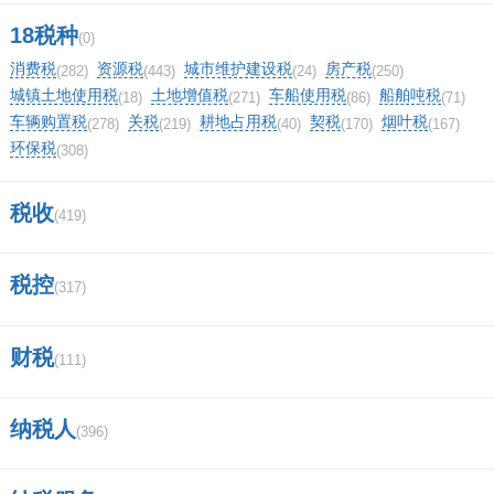
证券法的读音？
18税种
(0)
2019年新的证券法特点是什么制？
消费税
资源税
城市维护建设税
房产税
(282)
(443)
(24)
(250)
城镇土地使用税
土地增值税
车船使用税
船舶吨税
(18)
(271)
(86)
(71)
江西特大项目名单？
车辆购置税
关税
耕地占用税
契税
烟叶税
(278)
(219)
(40)
(170)
(167)
环保税
(308)
今天早上登陆广发证券，连续登陆几次
都提示密码错误，后来有说账户被锁定，是怎么
税收
(419)
回事呀？
税控
(317)
中银国际证券是做什么的？
财税
申港证券是正规的证券公司吗？
(111)
长城证券app叫什么？
纳税人
(396)
50e丅f指标股有那些股票？