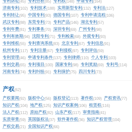
专利诉讼
专利分析
专利权
申请专利
(45)
(85)
(148)
(164)
济南专利
专利技术
实用新型专利
专利法
(102)
(188)
(132)
(127)
专利转让
中国专利
德国专利
专利申请流程
(95)
(93)
(107)
(106)
武汉专利
东莞专利
专利产品
湖北专利
(88)
(73)
(146)
(57)
专利年费
专利事务
深圳专利
广州专利
(81)
(70)
(69)
(98)
专利有效期
沈阳专利
专利检索
外观专利
(94)
(71)
(68)
(93)
专利维权
专利查询系统
北京专利
专利信息
(55)
(83)
(67)
(91)
杭州专利
专利注册
专利侵权
专利评估
(117)
(67)
(97)
(59)
专利管理
申请专利条件
专利律师
个人专利
(46)
(137)
(110)
(103)
专利交易
专利项目
国家专利
专利奖励
专利号
(65)
(100)
(98)
(69)
(114)
河南专利
专利纠纷
专利保护
四川专利
(74)
(91)
(75)
(73)
产权
(62)
产权要闻
版权中心
版权登记
著作权
产权资讯
(92)
(56)
(113)
(109)
(77)
知识产权
地产权
知识产权案例
租赁权
(104)
(125)
(106)
(116)
法人产权
原始产权
山东产权
审查指南
(112)
(82)
(117)
(41)
实质审查
英国版权法
软件著作权
知识产权管理
(59)
(37)
(36)
(104)
产权交易
全国知识产权
(21)
(66)