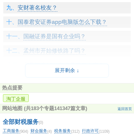
安财著名校友？
国泰君安证券app电脑版怎么下载？
国融证券是国有企业吗？
孟州市开始修铁路了吗？
东吴证券12位客户号码怎么查？
展开剩余 ↓
马氏家谱字辈？
热点提要
中信证券在武汉有几个营业部？
淘丁企服
光大银行借记卡交易密码怎么修改？
网站地图
(共183个专题141347篇文章)
返回首页
全部财税服务
同花顺电脑版怎么添加华宝证券？
(0)
工商服务
财会服务
税务服务
行政许可
(904)
(4)
(312)
(1109)