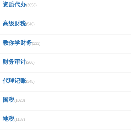
资质代办
(3658)
进中信证券难吗？
央企包括哪些企业？
高级财税
(546)
信息隔离墙具有哪些功能？
教你学财务
(133)
中信证券手机版成交量均线怎么设置？
财务审计
(266)
苹果电脑 MacBook Pro 可以下载炒股
软件吗？比如中信证券和华泰证券～？
代理记账
(345)
深圳德迅证券顾问有限公司怎么样,有谁
国税
(1023)
加入过？
中信证券手机app怎样用账户登录？
地税
(1187)
徽商集团的子公司有哪些？