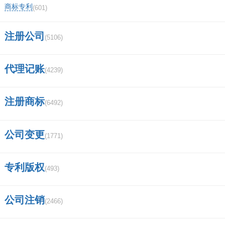
西部证券交易客户端无法登陆？
商标专利
(601)
民生证券手机版怎么下载安装？有专门的
注册公司
(5106)
APP还是从网页上下载呢？
代理记账
(4239)
证券从业人员查询网站？
湖南道观最多的地方？
注册商标
(6492)
为什么证券公司现金流是负数？
公司变更
(1771)
东方财富有几个营业部？
专利版权
华泰证券手可以网上开两融吗？
(493)
武汉长江证券待遇如何？
公司注销
(2466)
太平洋证券app安装不了？