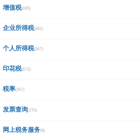
增值税
(695)
证券交易APP哪个好？
企业所得税
成都安信证券客户经理的待遇怎么样？
(681)
广发证券营业部的营业时间是几点到几
个人所得税
(967)
点的？
印花税
(672)
怎么查找股票的质押率？
中国证券的监管机构有哪些，他们各自
税率
(267)
的功能是什么？谢谢？
发票查询
(270)
证券化是什么意思啊？
海通证券哈尔滨通江街营业部？
网上税务服务
(8)