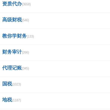
资质代办
(3658)
标天下商标查询
如何查询商标是否重名？
高级财税
(546)
希悦酒店是哪个集团？
教你学财务
(133)
密神20典藏卡多大尺寸？
财务审计
(266)
中国商标网网上查询系统？
在泰国注册公司和商标，一起需要多少
代理记账
(345)
费用？
国税
(1023)
20类商标母婴类目包含哪些？
阿玛尼真伪查询扫一扫官网？
地税
(1187)