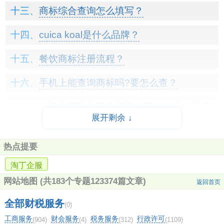
商标综合查询怎么填写？
cuica koal是什么品牌？
餐饮商标注册流程？
手机上能查询商标吗?要怎么查？
《商标国际注册马德里协定》的签约国有
展开剩余 ↓
哪些国家？
热点提要
品牌商标查询？
淘丁企服
tufx是什么商标？
网站地图
(共183个专题123374篇文章)
返回首页
91铁盖茅台多少钱一瓶？
全部财税服务
(0)
工商服务
财会服务
税务服务
行政许可
(904)
(4)
(312)
(1109)
orp是哪国商标？