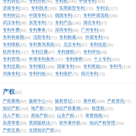
专利诉讼
专利分析
专利权
申请专利
(45)
(85)
(148)
(164)
济南专利
专利技术
实用新型专利
专利法
(102)
(188)
(132)
(127)
专利转让
中国专利
德国专利
专利申请流程
(95)
(93)
(107)
(106)
武汉专利
东莞专利
专利产品
湖北专利
(88)
(73)
(146)
(57)
专利年费
专利事务
深圳专利
广州专利
(81)
(70)
(69)
(98)
专利有效期
沈阳专利
专利检索
外观专利
(94)
(71)
(68)
(93)
专利维权
专利查询系统
北京专利
专利信息
(55)
(83)
(67)
(91)
杭州专利
专利注册
专利侵权
专利评估
(117)
(67)
(97)
(59)
专利管理
申请专利条件
专利律师
个人专利
(46)
(137)
(110)
(103)
专利交易
专利项目
国家专利
专利奖励
专利号
(65)
(100)
(98)
(69)
(114)
河南专利
专利纠纷
专利保护
四川专利
(74)
(91)
(75)
(73)
产权
(62)
产权要闻
版权中心
版权登记
著作权
产权资讯
(92)
(56)
(113)
(109)
(77)
知识产权
地产权
知识产权案例
租赁权
(104)
(125)
(106)
(116)
法人产权
原始产权
山东产权
审查指南
(112)
(82)
(117)
(41)
实质审查
英国版权法
软件著作权
知识产权管理
(59)
(37)
(36)
(104)
产权交易
全国知识产权
(21)
(66)