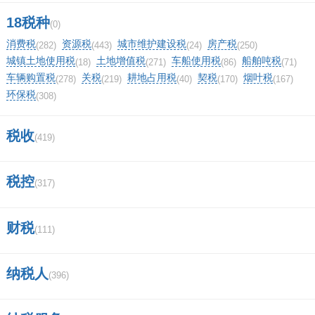
么回事？
18税种
(0)
通过商标局官网查询商标的方法？
消费税
资源税
城市维护建设税
房产税
(282)
(443)
(24)
(250)
城镇土地使用税
土地增值税
车船使用税
船舶吨税
(18)
(271)
(86)
(71)
30类商标分类？
车辆购置税
关税
耕地占用税
契税
烟叶税
(278)
(219)
(40)
(170)
(167)
环保税
(308)
江西特产辣椒？
税收
(419)
(0)
顶
0%
一下
(0)
税控
踩
(317)
0%
一下
相关评论
财税
(111)
我要评论
纳税人
(396)