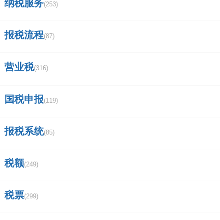
纳税服务
(253)
马上提交
报税流程
(87)
营业税
(316)
国税申报
(119)
报税系统
(85)
税额
(249)
税票
(299)