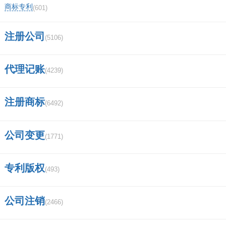
商标专利
(601)
地理商标的使用机制？
注册公司
(5106)
怎么查询到盖章的商标注册证明？
代理记账
衣服商标图案查询？
(4239)
上海硫磺皂是哪个国家的品牌？
注册商标
(6492)
商标在线查询接口
公司变更
(1771)
买商标需要多少钱的？
国家商标注册局官网查询？
专利版权
(493)
国家商标查询官方网站
公司注销
(2466)
车厘子J代表啥意思？