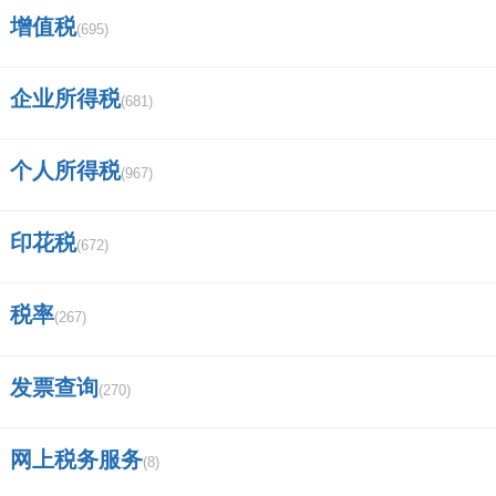
香港商标注册流程和费用是怎样的,和国
增值税
(695)
内注册商标一样吗？
商标转让过程如何查询进度？
企业所得税
(681)
上海硫磺皂哪个品牌是正品？
个人所得税
(967)
小米手机左上角红色的标是什么？
印花税
(672)
手机上能查询商标吗？
商标查询有近似还能申请注册吗？
税率
(267)
西安限行怎么拍？
发票查询
(270)
工商局网站怎么查询个人？
网上税务服务
(8)
win10开机出现微软商标后一直黑屏怎