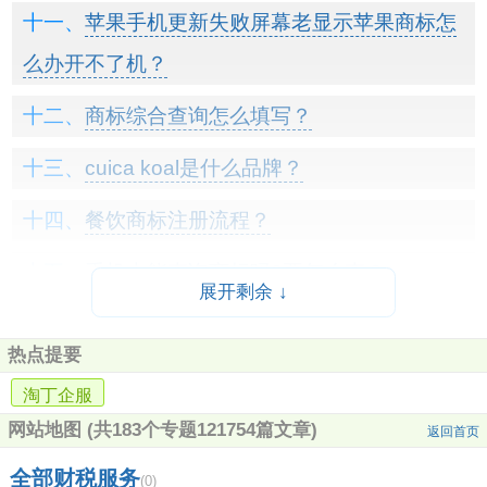
苹果手机更新失败屏幕老显示苹果商标怎
么办开不了机？
商标综合查询怎么填写？
cuica koal是什么品牌？
餐饮商标注册流程？
手机上能查询商标吗?要怎么查？
展开剩余 ↓
《商标国际注册马德里协定》的签约国有
热点提要
哪些国家？
淘丁企服
品牌商标查询？
网站地图
(共183个专题121754篇文章)
返回首页
tufx是什么商标？
全部财税服务
(0)