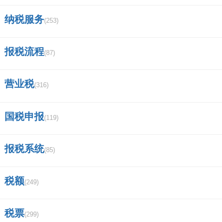
我要评论
纳税服务
(253)
报税流程
(87)
马上提交
营业税
(316)
国税申报
(119)
报税系统
(85)
税额
(249)
税票
(299)