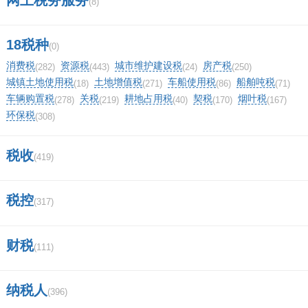
(8)
工商局网站怎么查询个人？
win10开机出现微软商标后一直黑屏怎
18税种
(0)
消费税
资源税
城市维护建设税
房产税
么回事？
(282)
(443)
(24)
(250)
城镇土地使用税
土地增值税
车船使用税
船舶吨税
(18)
(271)
(86)
(71)
车辆购置税
关税
耕地占用税
契税
烟叶税
通过商标局官网查询商标的方法？
(278)
(219)
(40)
(170)
(167)
环保税
(308)
30类商标分类？
税收
(419)
江西特产辣椒？
住院能查询自己还有多少费用吗？
税控
(317)
(0)
顶
0%
财税
(111)
一下
(0)
踩
0%
纳税人
一下
(396)
相关评论