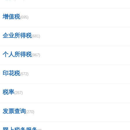
20类商标母婴类目包含哪些？
增值税
(695)
香港商标注册流程和费用是怎样的,和国
企业所得税
内注册商标一样吗？
(681)
商标转让过程如何查询进度？
个人所得税
(967)
小米手机左上角红色的标是什么？
印花税
(672)
上海硫磺皂哪个品牌是正品？
商标查询有近似还能申请注册吗？
税率
(267)
阿玛尼真伪查询扫一扫官网？
发票查询
(270)
西安限行怎么拍？
网上税务服务