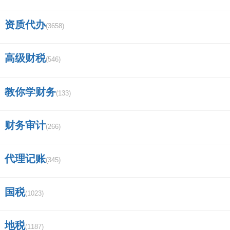
国家商标注册局官网查询？
资质代办
(3658)
国家商标查询官方网站
车厘子J代表啥意思？
高级财税
(546)
标天下商标查询
教你学财务
(133)
如何查询商标是否重名？
财务审计
(266)
希悦酒店是哪个集团？
密神20典藏卡多大尺寸？
代理记账
(345)
中国商标网网上查询系统？
国税
(1023)
在泰国注册公司和商标，一起需要多少
费用？
地税
(1187)