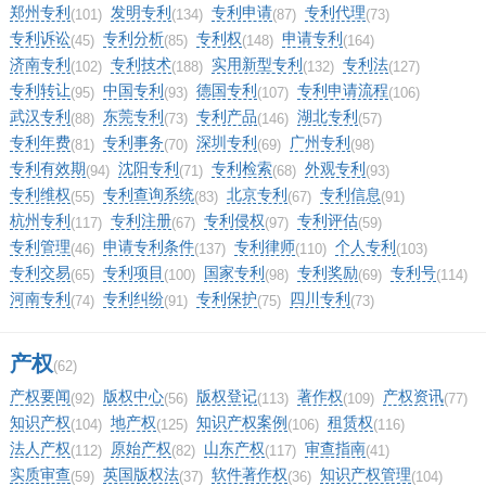
郑州专利
发明专利
专利申请
专利代理
(101)
(134)
(87)
(73)
专利诉讼
专利分析
专利权
申请专利
(45)
(85)
(148)
(164)
济南专利
专利技术
实用新型专利
专利法
(102)
(188)
(132)
(127)
专利转让
中国专利
德国专利
专利申请流程
(95)
(93)
(107)
(106)
武汉专利
东莞专利
专利产品
湖北专利
(88)
(73)
(146)
(57)
专利年费
专利事务
深圳专利
广州专利
(81)
(70)
(69)
(98)
专利有效期
沈阳专利
专利检索
外观专利
(94)
(71)
(68)
(93)
专利维权
专利查询系统
北京专利
专利信息
(55)
(83)
(67)
(91)
杭州专利
专利注册
专利侵权
专利评估
(117)
(67)
(97)
(59)
专利管理
申请专利条件
专利律师
个人专利
(46)
(137)
(110)
(103)
专利交易
专利项目
国家专利
专利奖励
专利号
(65)
(100)
(98)
(69)
(114)
河南专利
专利纠纷
专利保护
四川专利
(74)
(91)
(75)
(73)
产权
(62)
产权要闻
版权中心
版权登记
著作权
产权资讯
(92)
(56)
(113)
(109)
(77)
知识产权
地产权
知识产权案例
租赁权
(104)
(125)
(106)
(116)
法人产权
原始产权
山东产权
审查指南
(112)
(82)
(117)
(41)
实质审查
英国版权法
软件著作权
知识产权管理
(59)
(37)
(36)
(104)