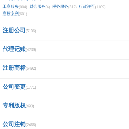
工商服务
财会服务
税务服务
行政许可
(904)
(4)
(312)
(1109)
地理商标的使用机制？
商标专利
(601)
怎么查询到盖章的商标注册证明？
注册公司
(5106)
衣服商标图案查询？
代理记账
(4239)
royeslter是什么品牌？
orp是哪国商标？
注册商标
(6492)
91铁盖茅台多少钱一瓶？
公司变更
(1771)
上海硫磺皂是哪个国家的品牌？
专利版权
商标在线查询接口
(493)
买商标需要多少钱的？
公司注销
(2466)