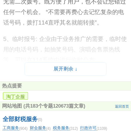
无需二次拨号。既方便了用户，也不会让您错过
任何一个机会。 “不需要再费心去记忆复杂的电
话号码，拨打114直呼其名就能转接”。
5、临时报号: 企业由于业务推广的需要，临时使
用的电话号码，如抽奖号码、演唱会售票热线
等，可以在114系统中进行临时公布。
展开剩余 ↓
国际商标如何查询？
热点提要
中细软商标注册靠不靠谱？
淘丁企服
jomuvvon洁具是什么牌子？
网站地图
(共183个专题120673篇文章)
返回首页
tb专柜哪里有？
全部财税服务
(0)
工商服务
财会服务
税务服务
行政许可
(904)
(4)
(312)
(1109)