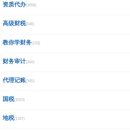
资质代办
cuica koal是什么品牌？
(3658)
餐饮商标注册流程？
高级财税
(546)
手机上能查询商标吗?要怎么查？
教你学财务
(133)
品牌商标查询？
tufx是什么商标？
财务审计
(266)
地理商标的使用机制？
代理记账
(345)
怎么查询到盖章的商标注册证明？
国税
(1023)
衣服商标图案查询？
royeslter是什么品牌？
地税
(1187)