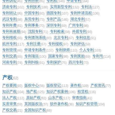
专利诉讼
专利分析
专利权
申请专利
(45)
(85)
(148)
(164)
济南专利
专利技术
实用新型专利
专利法
(102)
(188)
(132)
(127)
专利转让
中国专利
德国专利
专利申请流程
(95)
(93)
(107)
(106)
武汉专利
东莞专利
专利产品
湖北专利
(88)
(73)
(146)
(57)
专利年费
专利事务
深圳专利
广州专利
(81)
(70)
(69)
(98)
专利有效期
沈阳专利
专利检索
外观专利
(94)
(71)
(68)
(93)
专利维权
专利查询系统
北京专利
专利信息
(55)
(83)
(67)
(91)
杭州专利
专利注册
专利侵权
专利评估
(117)
(67)
(97)
(59)
专利管理
申请专利条件
专利律师
个人专利
(46)
(137)
(110)
(103)
专利交易
专利项目
国家专利
专利奖励
专利号
(65)
(100)
(98)
(69)
(114)
河南专利
专利纠纷
专利保护
四川专利
(74)
(91)
(75)
(73)
产权
(62)
产权要闻
版权中心
版权登记
著作权
产权资讯
(92)
(56)
(113)
(109)
(77)
知识产权
地产权
知识产权案例
租赁权
(104)
(125)
(106)
(116)
法人产权
原始产权
山东产权
审查指南
(112)
(82)
(117)
(41)
实质审查
英国版权法
软件著作权
知识产权管理
(59)
(37)
(36)
(104)
产权交易
全国知识产权
(21)
(66)