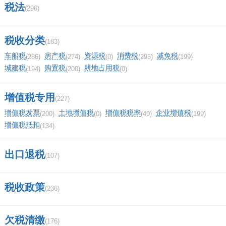
税法
(296)
哪个商标查询网站或者软件比较好用？
介绍一下？
税收分类
(183)
车船税
房产税
资源税
消费税
减免税
(286)
(274)
(0)
(295)
(199)
etevnidad是什么商标？
城建税
购置税
耕地占用税
(194)
(200)
(0)
(0)
顶
0%
增值税专用
一下
(227)
(0)
踩
0%
增值税发票
土地增值税
增值税税率
企业增值税
(200)
(0)
(40)
(199)
一下
增值税抵扣
(134)
相关评论
我要评论
出口退税
(107)
税收政策
(236)
马上提交
欠税清缴
(176)