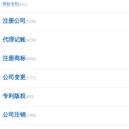
国家商标网查询？
商标专利
(601)
保罗服饰有几个牌子？
注册公司
(5106)
怎么查询已经注册的商标？
代理记账
(4239)
拿到了商标受理通知书，可是在商标网上查
不到？
注册商标
(6492)
商标在线查询网
公司变更
(1771)
只知道商标，怎么查询公司名称？
苹果手机更新失败屏幕老显示苹果商标怎
专利版权
(493)
么办开不了机？
公司注销
(2466)
商标综合查询怎么填写？