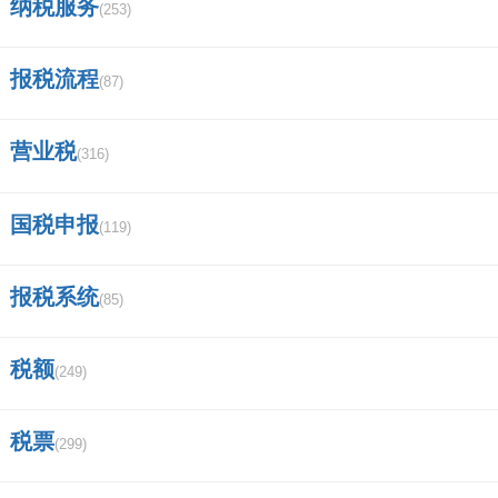
纳税服务
(253)
商标查询有近似还能申请注册吗？
报税流程
(87)
上海硫磺皂哪个品牌是正品？
营业税
阿玛尼真伪查询扫一扫官网？
(316)
西安限行怎么拍？
国税申报
(119)
工商局网站怎么查询个人？
报税系统
(85)
通过商标局官网查询商标的方法？
税额
30类商标分类？
(249)
江西特产辣椒？
税票
(299)
住院能查询自己还有多少费用吗？