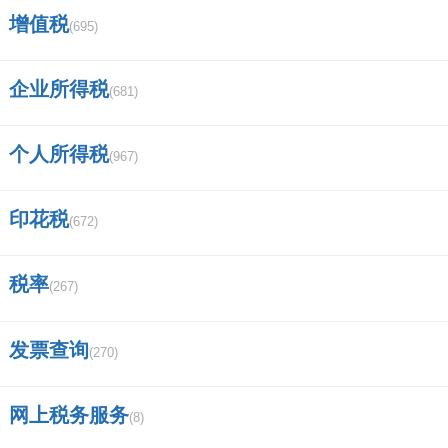
orp是哪国商标？
增值税
(695)
91铁盖茅台多少钱一瓶？
企业所得税
(681)
商标在线查询接口
上海硫磺皂是哪个国家的品牌？
个人所得税
(967)
买商标需要多少钱的？
印花税
(672)
国家商标注册局官网查询？
税率
国家商标查询官方网站
(267)
车厘子J代表啥意思？
发票查询
(270)
标天下商标查询
网上税务服务
(8)
如何查询商标是否重名？