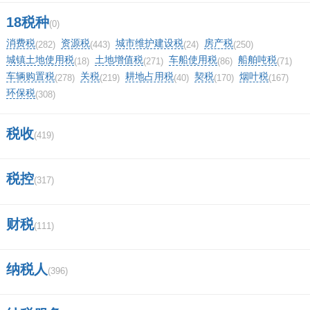
18税种
密神20典藏卡多大尺寸？
(0)
消费税
资源税
城市维护建设税
房产税
(282)
(443)
(24)
(250)
中国商标网网上查询系统？
城镇土地使用税
土地增值税
车船使用税
船舶吨税
(18)
(271)
(86)
(71)
车辆购置税
关税
耕地占用税
契税
烟叶税
(278)
(219)
(40)
(170)
(167)
20类商标母婴类目包含哪些？
环保税
(308)
香港商标注册流程和费用是怎样的,和国
税收
(419)
内注册商标一样吗？
税控
希悦酒店是哪个集团？
(317)
商标转让过程如何查询进度？
财税
(111)
在泰国注册公司和商标，一起需要多少
纳税人
(396)
费用？
小米手机左上角红色的标是什么？